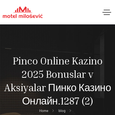
Pinco Online Kazino
2025 Bonuslar v
Aksiyalar Пинко Казино
Онлайн.1287 (2)
Home
blog