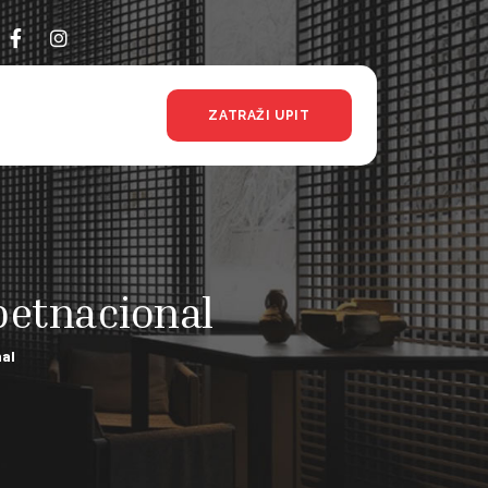
ZATRAŽI UPIT
betnacional
al