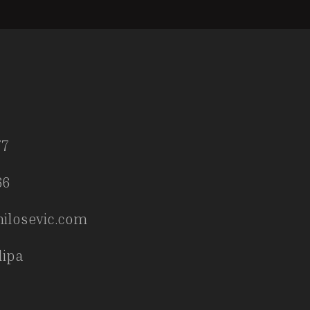
77
66
ilosevic.com
ilipa