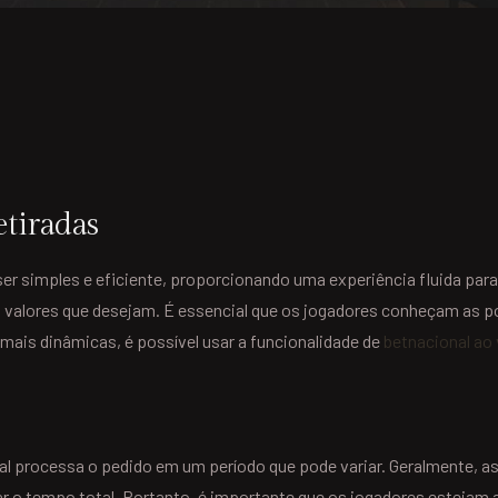
etiradas
ser simples e eficiente, proporcionando uma experiência fluida par
os valores que desejam. É essencial que os jogadores conheçam as p
mais dinâmicas, é possível usar a funcionalidade de
betnacional ao 
ional processa o pedido em um período que pode variar. Geralmente, 
o tempo total. Portanto, é importante que os jogadores estejam at