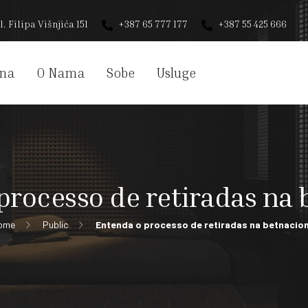
l. Filipa Višnjića 151
+387 65 777 177
+387 55 425 666
na
O Nama
Sobe
Usluge
processo de retiradas na 
ome
Public
Entenda o processo de retiradas na betnacion