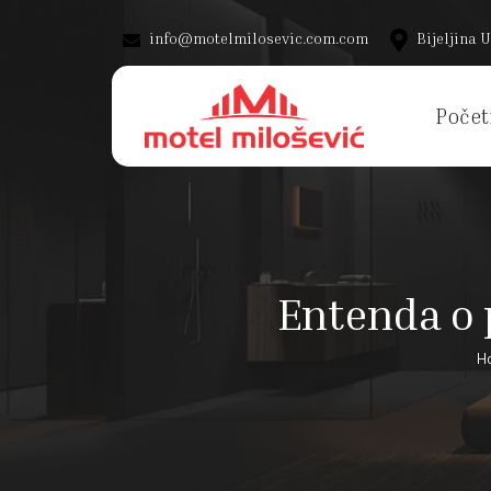
info@motelmilosevic.com.com
Bijeljina U
Počet
Entenda o 
H