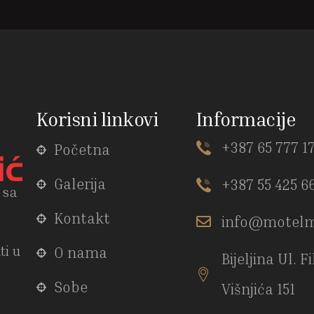
Korisni linkovi
Informacije
+387 65 777 1
Početna
Galerija
+387 55 425 6
 sa
Kontakt
info@motelm
ti u
O nama
Bijeljina Ul. F
Sobe
Višnjića 151