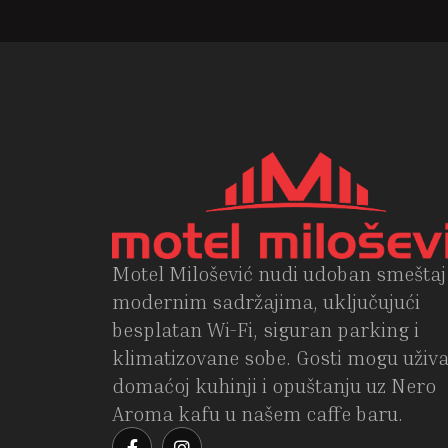
Motel Milošević nudi udoban smeštaj
modernim sadržajima, uključujući
besplatan Wi-Fi, siguran parking i
klimatizovane sobe. Gosti mogu uživa
domaćoj kuhinji i opuštanju uz Nero
Aroma kafu u našem caffe baru.