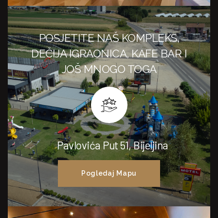
POSJETITE NAŠ KOMPLEKS,
DEČIJA IGRAONICA, KAFE BAR I
JOŠ MNOGO TOGA
Pavlovića Put 51, Bijeljina
Pogledaj Mapu