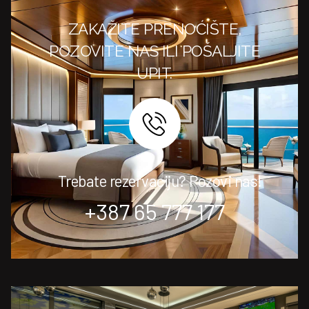
ZAKAŽITE PRENOĆIŠTE,
POZOVITE NAS ILI POŠALJITE
UPIT.
Trebate rezervaciju? Pozovi nas!
+387 65 777 177