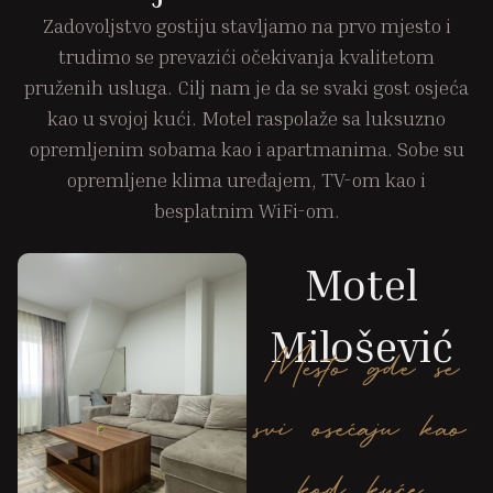
Zadovoljstvo gostiju stavljamo na prvo mjesto i
trudimo se prevazići očekivanja kvalitetom
pruženih usluga. Cilj nam je da se svaki gost osjeća
kao u svojoj kući. Motel raspolaže sa luksuzno
opremljenim sobama kao i apartmanima. Sobe su
opremljene klima uređajem, TV-om kao i
besplatnim WiFi-om.
Motel
Milošević
Mesto gde se
svi osećaju kao
kod kuće