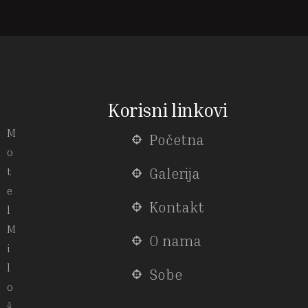
Korisni linkovi
M
Početna
o
t
Galerija
e
Kontakt
l
M
O nama
i
l
Sobe
o
š