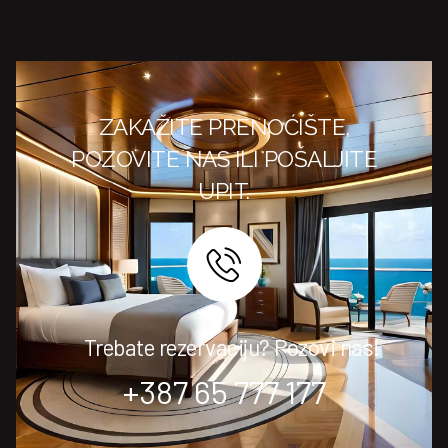
ZAKAŽITE PRENOĆIŠTE,
POZOVITE NAS ILI POŠALJITE
UPIT.
Trebate rezervaciju? Pozovi nas!
+387 65 777 177