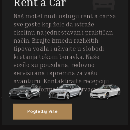
Rent a Car
Naš motel nudi uslugu rent a car za
sve goste koji žele da istraže
okolinu na jednostavan i praktičan
način. Birajte između različitih
tipova vozila i uživajte u slobodi
kretanja tokom boravka. Naše
vozilo su pouzdana, redovno
servisirana i spremna za vašu
avanturu. Kontaktirajte recepciju
za više informacija i rezervaciju.
Pogledaj Više