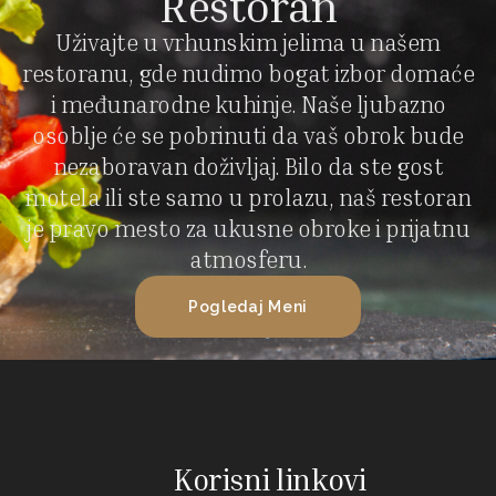
Restoran
Uživajte u vrhunskim jelima u našem
restoranu, gde nudimo bogat izbor domaće
i međunarodne kuhinje. Naše ljubazno
osoblje će se pobrinuti da vaš obrok bude
nezaboravan doživljaj. Bilo da ste gost
motela ili ste samo u prolazu, naš restoran
je pravo mesto za ukusne obroke i prijatnu
atmosferu.
Pogledaj Meni
Korisni linkovi