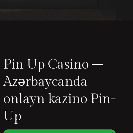
Pin Up Casino –
Azərbaycanda
onlayn kazino Pin-
Up