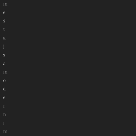
m
e
š
t
a
j
s
a
m
o
d
e
r
n
i
m