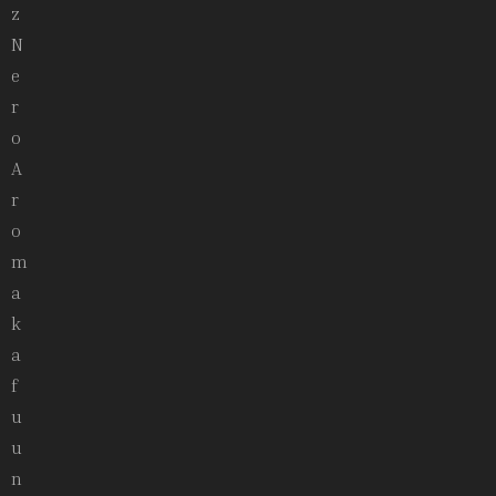
z
N
e
r
o
A
r
o
m
a
k
a
f
u
u
n