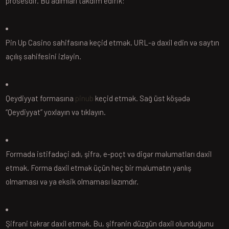
prosesdir. Bu adımları takdim edirik:
Pin Up Casino sahifasına keçid etmək. URL-ə daxil edin və saytın
açılış sahifesini izləyin.
Qeydiyyat formasına
pinub
keçid etmək. Sağ üst köşədə
“Qeydiyyat” yoxlayın və tıklayın.
Formada istifadəçi adı, şifrə, e-poçt və digər məlumatları daxil
etmək. Forma daxil etmək üçün heç bir məlumatın yanlış
olmaması və ya eksik olmaması lazımdır.
Şifrəni təkrar daxil etmək. Bu, şifrənin düzgün daxil olunduğunu