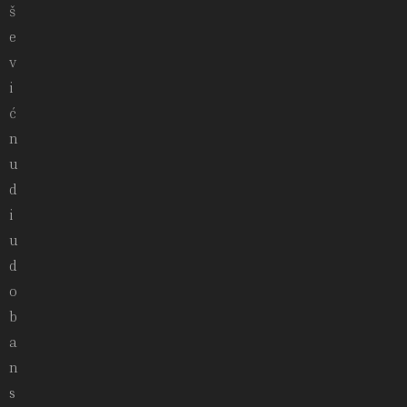
š
e
v
i
ć
n
u
d
i
u
d
o
b
a
n
s