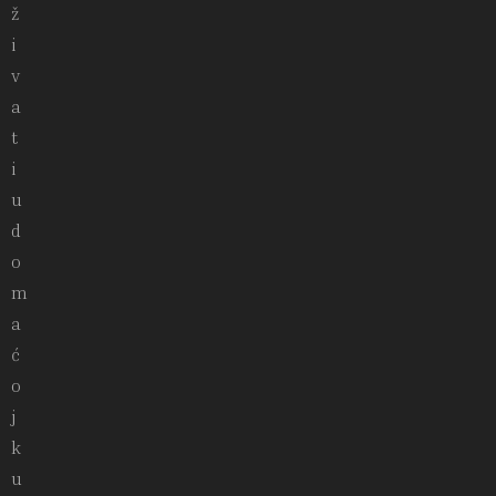
ž
i
v
a
t
i
u
d
o
m
a
ć
o
j
k
u