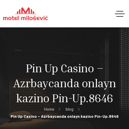
Pin Up Casino –
Azrbaycanda onlayn
kazino Pin-Up.8646
Home
blog
Pin Up Casino – Azrbaycanda onlayn kazino Pin-Up.8646