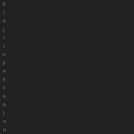
h
i
n
j
i
i
o
p
u
š
t
a
n
j
u
u