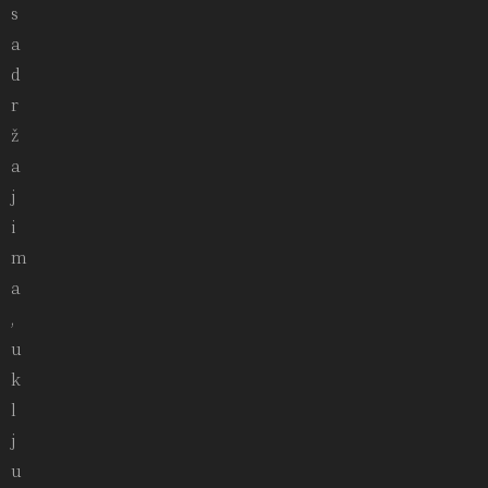
s
a
d
r
ž
a
j
i
m
a
,
u
k
l
j
u