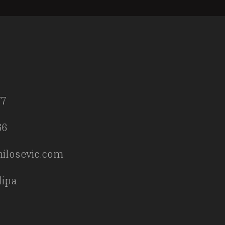
77
66
ilosevic.com
ilipa