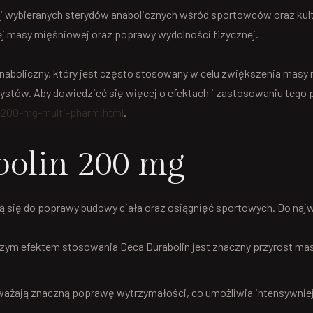
iej wybieranych sterydów anabolicznych wśród sportowców oraz ku
nej masy mięśniowej oraz poprawy wydolności fizycznej.
anaboliczny, który jest często stosowany w celu zwiększenia masy
urystów. Aby dowiedzieć się więcej o efektach i zastosowaniu tego
n-200-mg-multi-pharm.html
.
bolin 200 mg
ją się do poprawy budowy ciała oraz osiągnięć sportowych. Do najw
zym efektem stosowania Deca Durabolin jest znaczny przyrost mas
żają znaczną poprawę wytrzymałości, co umożliwia intensywniejsz