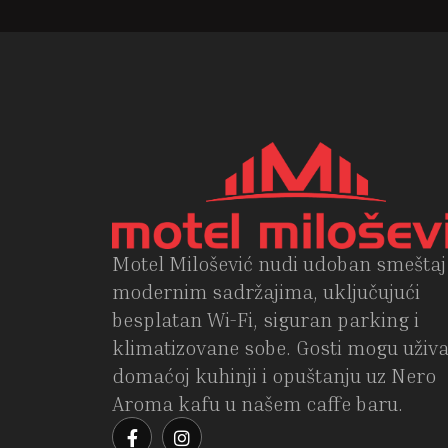
Motel Milošević nudi udoban smeštaj
modernim sadržajima, uključujući
besplatan Wi-Fi, siguran parking i
klimatizovane sobe. Gosti mogu uživa
domaćoj kuhinji i opuštanju uz Nero
Aroma kafu u našem caffe baru.