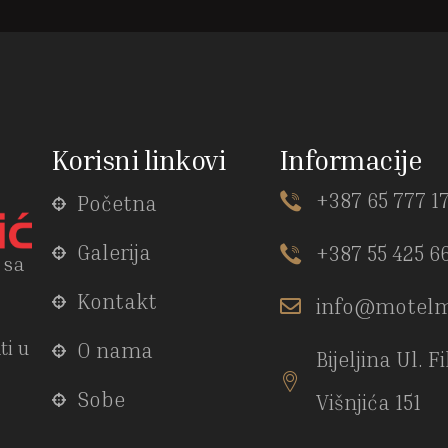
Korisni linkovi
Informacije
+387 65 777 1
Početna
Galerija
+387 55 425 6
 sa
Kontakt
info@motelm
ti u
O nama
Bijeljina Ul. F
Sobe
Višnjića 151