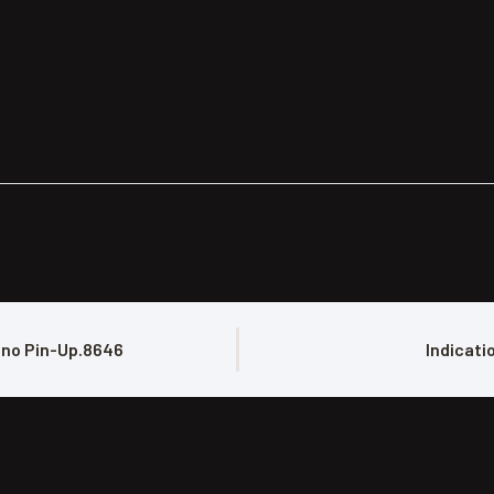
ino Pin-Up.8646
Indicati