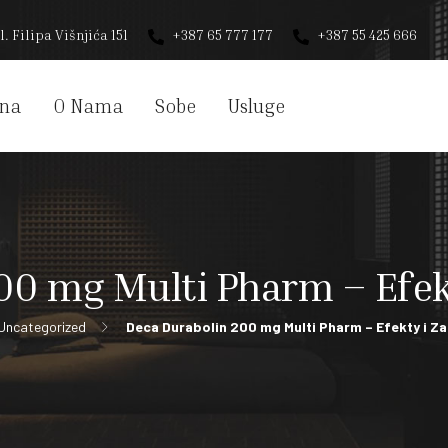
l. Filipa Višnjića 151
+387 65 777 177
+387 55 425 666
na
O Nama
Sobe
Usluge
00 mg Multi Pharm – Efek
Uncategorized
Deca Durabolin 200 mg Multi Pharm – Efekty i 