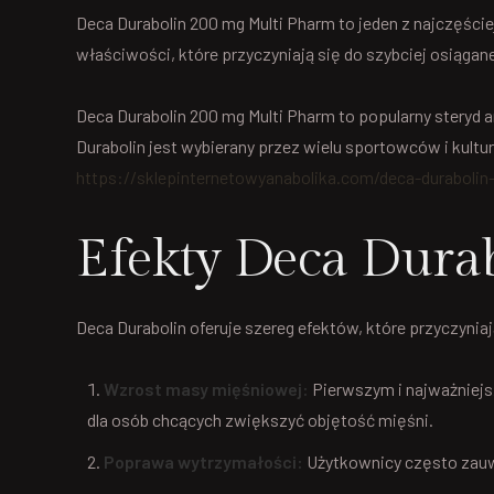
Deca Durabolin 200 mg Multi Pharm to jeden z najczęśc
właściwości, które przyczyniają się do szybciej osiąga
Deca Durabolin 200 mg Multi Pharm to popularny steryd 
Durabolin jest wybierany przez wielu sportowców i kult
https://sklepinternetowyanabolika.com/deca-duraboli
Efekty Deca Dura
Deca Durabolin oferuje szereg efektów, które przyczynia
Wzrost masy mięśniowej:
Pierwszym i najważniejs
dla osób chcących zwiększyć objętość mięśni.
Poprawa wytrzymałości:
Użytkownicy często zauwa