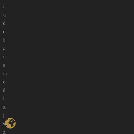
i
u
d
o
b
a
n
s
m
e
š
t
a
j
s
a