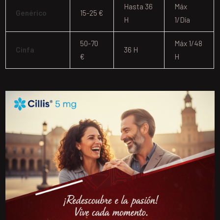
Hasta 36
Máx
Genérico
15-25 €
H
1/día
50-70
Máx 1/48
Cinfa
36 H
€
H