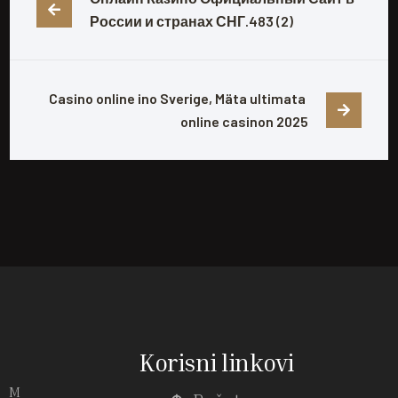
России и странах СНГ.483 (2)
Casino online ino Sverige, Mäta ultimata 
online casinon 2025
Korisni linkovi
M