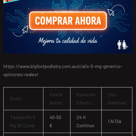
https://www.bigfootpodiatry.com.au/cialis-5-mg-generico-
opiniones-reales/
Coste
Duración
Uso
Dosis
Aprox.
Efecto
Habitual
Tadalafilo 5
40-50
24 H
1 Al Día
Mg 28 Comp.
€
Continuo