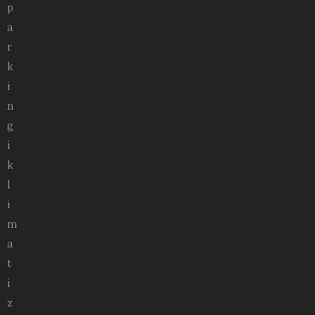
p
a
r
k
i
n
g
i
k
l
i
m
a
t
i
z