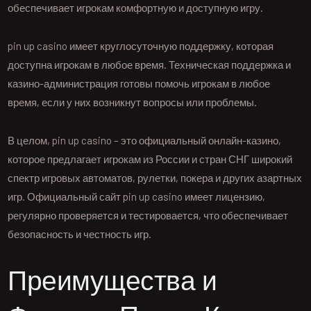
обеспечивает игрокам комфортную и доступную игру.
pin up casino имеет круглосуточную поддержку, которая
доступна игрокам в любое время. Техническая поддержка и
казино-администрация готовы помочь игрокам в любое
время, если у них возникнут вопросы или проблемы.
В целом, pin up casino – это официальный онлайн-казино,
которое предлагает игрокам из России и стран СНГ широкий
спектр игровых автоматов, рулетки, покера и других азартных
игр. Официальный сайт pin up casino имеет лицензию,
регулярно проверяется и тестировается, что обеспечивает
безопасность и честность игр.
Преимущества и