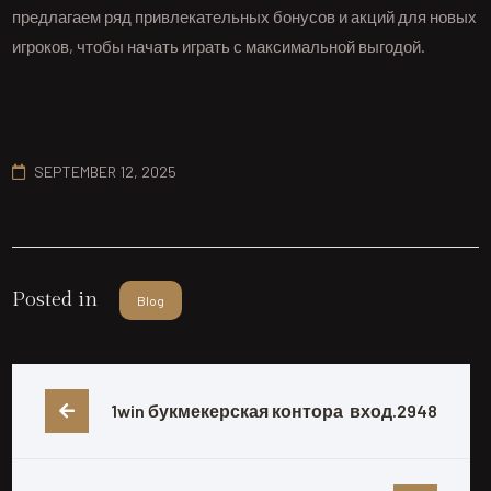
предлагаем ряд привлекательных бонусов и акций для новых
игроков, чтобы начать играть с максимальной выгодой.
SEPTEMBER 12, 2025
Posted in
Blog
1win букмекерская контора  вход.2948