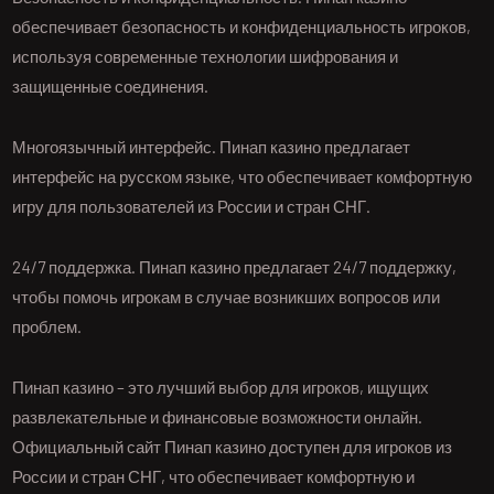
обеспечивает безопасность и конфиденциальность игроков,
используя современные технологии шифрования и
защищенные соединения.
Многоязычный интерфейс. Пинап казино предлагает
интерфейс на русском языке, что обеспечивает комфортную
игру для пользователей из России и стран СНГ.
24/7 поддержка. Пинап казино предлагает 24/7 поддержку,
чтобы помочь игрокам в случае возникших вопросов или
проблем.
Пинап казино – это лучший выбор для игроков, ищущих
развлекательные и финансовые возможности онлайн.
Официальный сайт Пинап казино доступен для игроков из
России и стран СНГ, что обеспечивает комфортную и