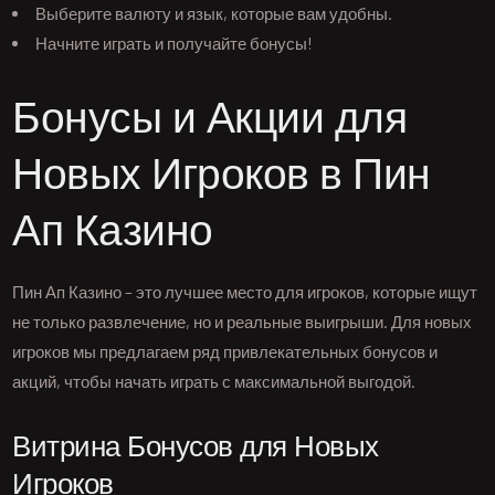
Выберите валюту и язык, которые вам удобны.
Начните играть и получайте бонусы!
Бонусы и Акции для
Новых Игроков в Пин
Ап Казино
Пин Ап Казино – это лучшее место для игроков, которые ищут
не только развлечение, но и реальные выигрыши. Для новых
игроков мы предлагаем ряд привлекательных бонусов и
акций, чтобы начать играть с максимальной выгодой.
Витрина Бонусов для Новых
Игроков