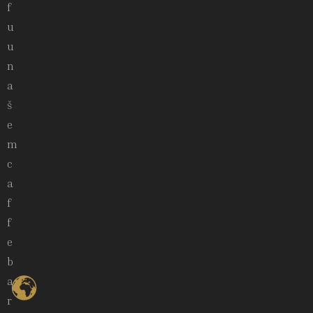
f
u
u
n
a
š
e
m
c
a
f
f
e
b
a
r