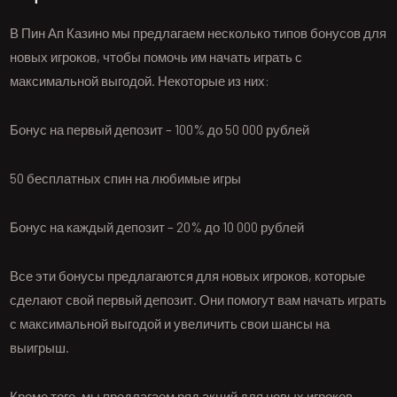
В Пин Ап Казино мы предлагаем несколько типов бонусов для
новых игроков, чтобы помочь им начать играть с
максимальной выгодой. Некоторые из них:
Бонус на первый депозит – 100% до 50 000 рублей
50 бесплатных спин на любимые игры
Бонус на каждый депозит – 20% до 10 000 рублей
Все эти бонусы предлагаются для новых игроков, которые
сделают свой первый депозит. Они помогут вам начать играть
с максимальной выгодой и увеличить свои шансы на
выигрыш.
Кроме того, мы предлагаем ряд акций для новых игроков,