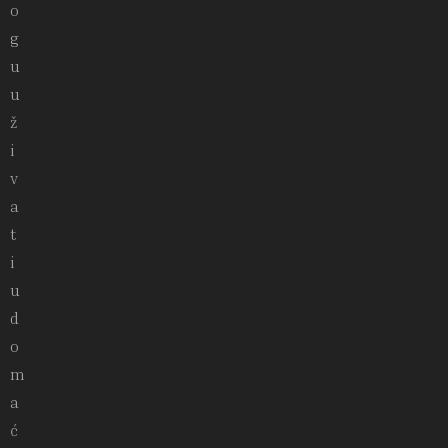
o
g
u
u
ž
i
v
a
t
i
u
d
o
m
a
ć