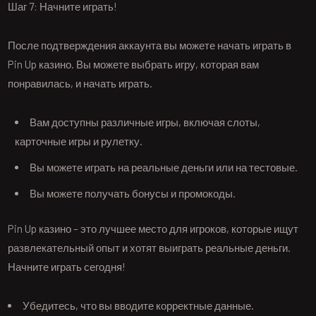
Шаг 7: Начните играть!
После подтверждения аккаунта вы можете начать играть в
Pin Up казино. Вы можете выбрать игру, которая вам
понравилась, и начать играть.
Вам доступны различные игры, включая слоты,
карточные игры и рулетку.
Вы можете играть на реальные деньги или на тестовые.
Вы можете получать бонусы и промокоды.
Pin Up казино – это лучшее место для игроков, которые ищут
развлекательный опыт и хотят выиграть реальные деньги.
Начните играть сегодня!
Убедитесь, что вы вводите корректные данные.