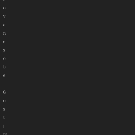
o
v
a
n
e
s
o
b
e
.
G
o
s
t
i
m