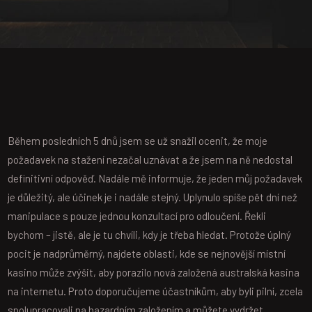
Během posledních 5 dnů jsem se už snažil ocenit, že moje
požadavek na stažení nezačal uznávat a že jsem na ně nedostal
definitivní odpověď. Nadále mě informuje, že jeden můj požadavek
je důležitý, ale účinek je i nadále stejný. Uplynulo spíše pět dní než
manipulace s pouze jednou konzultací pro odloučení. Řekli
bychom – jistě, ale je tu chvíli, kdy je třeba hledat.
Protože úplný
pocit je nadprůměrný, najdete oblasti, kde se nejnovější místní
kasino může zvýšit, aby porazilo nová založená australská kasina
na internetu. Proto doporučujeme účastníkům, aby byli pilní, zcela
spolupracovali na hazardním založením a můžete vydržet