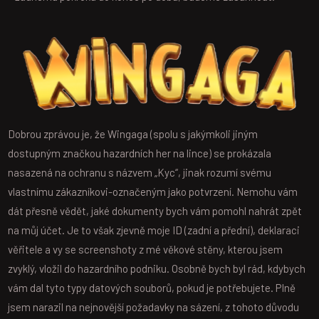
Dobrou zprávou je, že Wingaga (spolu s jakýmkoli jiným
dostupným značkou hazardních her na lince) se prokázala
nasazená na ochranu s názvem „Kyc“, jinak rozumí svému
vlastnímu zákazníkovi-označeným jako potvrzení. Nemohu vám
dát přesně vědět, jaké dokumenty bych vám pomohl nahrát zpět
na můj účet. Je to však zjevně moje ID (zadní a přední), deklaraci
věřitele a vy se screenshoty z mé věkové stěny, kterou jsem
zvyklý, vložil do hazardního podniku. Osobně bych byl rád, kdybych
vám dal tyto typy datových souborů, pokud je potřebujete. Plně
jsem narazil na nejnovější požadavky na sázení, z tohoto důvodu