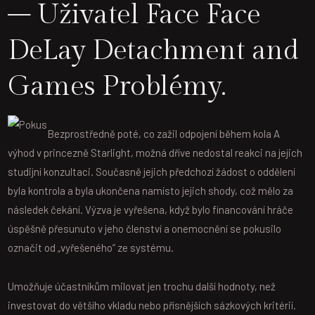
– Uživatel Face Face
DeLay Detachment and
Games Problémy.
Bezprostředně poté, co zažil odpojení během kola A
výhod v princezně Starlight, možná dříve nedostal reakci na jejich
studijní konzultaci. Současně jejich předchozí žádost o oddělení
byla kontrola a byla ukončena namísto jejich shody, což mělo za
následek čekání. Výzva je vyřešena, když bylo financování hráče
úspěšně přesunuto v jeho členství a onemocnění se pokusilo
označit od „vyřešeného“ ze systému.
Umožňuje účastníkům milovat jen trochu další hodnoty, než
investovat do většího vkladu nebo přísnějších sázkových kritérií.