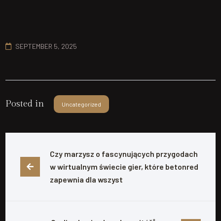
SEPTEMBER 5, 2025
Posted in
Uncategorized
Czy marzysz o fascynujących przygodach 
w wirtualnym świecie gier, które betonred 
zapewnia dla wszyst