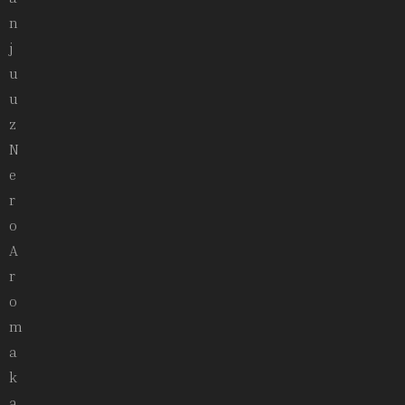
n
j
u
u
z
N
e
r
o
A
r
o
m
a
k
a