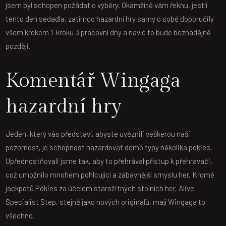
jsem byl schopen požádat o výběry. Okamžitě vám řeknu, jestli
tento den sedadla, zatímco hazardní hry samy o sobě doporučily
všem krokem 1-kroku 3 pracovní dny a navíc to bude beznadějně
později.
Komentář Wingaga
hazardní hry
Jeden, který vás představí, abyste uvěznili veškerou naši
pozornost, je schopnost hazardovat demo typy několika pokies.
Upřednostňovali jsme tak, aby to přehrával přístup k přehrávači,
což umožnilo mnohem pohlcující a zábavnější smyslu her. Kromě
jackpotů Pokies za účelem starožitných stolních her, Alive
Specialist Step, stejně jako nových originálů, mají Wingaga to
všechno.