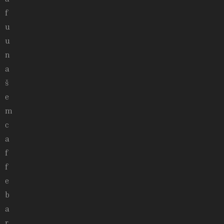
f
u
u
n
a
š
e
m
c
a
f
f
e
b
a
r