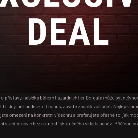
o přístavy, nabídka během hazardních her Borgata může být nejvhodn
t tři dny, než budete mít bonus, abyste zasáhli váš účet. Nejlepší 
nejste omezeni na konkrétní videohru a preferujete přesně to, jak mo
í stanice navíc bez nutnosti skutečného vkladu peněz. Příčinou p