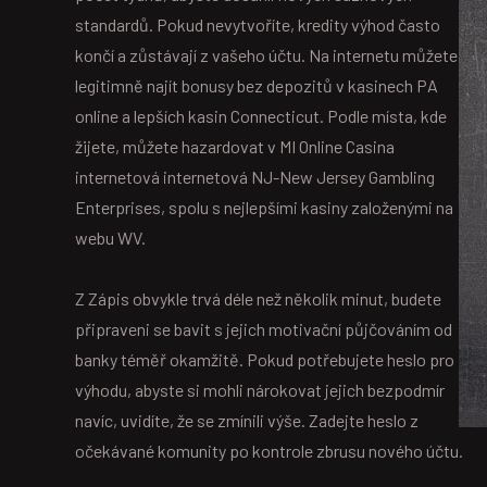
standardů. Pokud nevytvoříte, kredity výhod často
končí a zůstávají z vašeho účtu. Na internetu můžete
legitimně najít bonusy bez depozitů v kasinech PA
online a lepších kasin Connecticut. Podle místa, kde
žijete, můžete hazardovat v MI Online Casina
internetová internetová NJ-New Jersey Gambling
Enterprises, spolu s nejlepšími kasiny založenými na
webu WV.
Z Zápis obvykle trvá déle než několik minut, budete
připraveni se bavit s jejich motivační půjčováním od
banky téměř okamžitě. Pokud potřebujete heslo pro
výhodu, abyste si mohli nárokovat jejich bezpodmír
navíc, uvidíte, že se zmínili výše. Zadejte heslo z
očekávané komunity po kontrole zbrusu nového účtu.