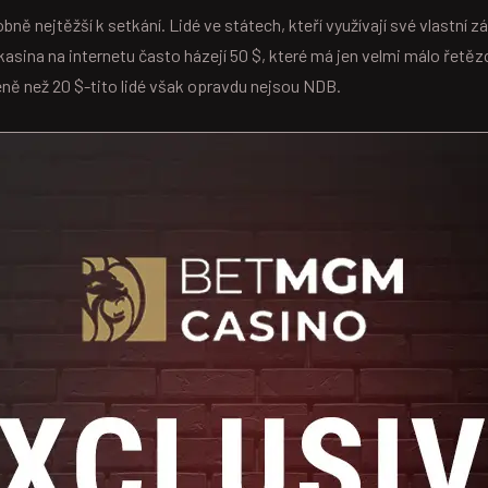
 nejtěžší k setkání. Lidé ve státech, kteří využívají své vlastní 
sina na internetu často házejí 50 $, které má jen velmi málo řetězc
méně než 20 $-tito lidé však opravdu nejsou NDB.