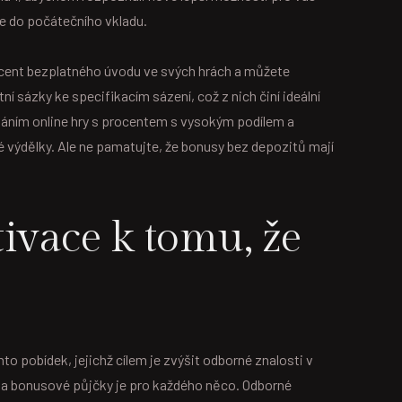
íte do počátečního vkladu.
procent bezplatného úvodu ve svých hrách a můžete
í sázky ke specifikacím sázení, což z nich činí ideální
edáním online hry s procentem s vysokým podílem a
výdělky. Ale ne pamatujte, že bonusy bez depozitů mají
tivace k tomu, že
to pobídek, jejichž cílem je zvýšit odborné znalosti v
 a bonusové půjčky je pro každého něco. Odborné