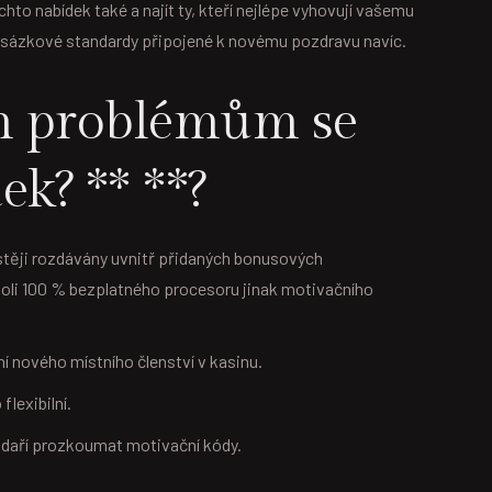
hto nabídek také a najít ty, kteří nejlépe vyhovují vašemu
li sázkové standardy připojené k novému pozdravu navíc.
m problémům se
k? ** **?
stěji rozdávány uvnitř přidaných bonusových
oli 100 % bezplatného procesoru jinak motivačního
í nového místního členství v kasinu.
lexibilní.
podaří prozkoumat motivační kódy.