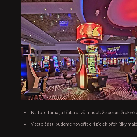
Na toto téma je třeba si všimnout, že se snaží skvělo
V této části budeme hovořit o rizicích přehlídky m