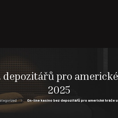
l. Filipa Višnjića 151
+387 65 777 177
+387 55 425 666
na
O Nama
Sobe
Usluge
z depozitářů pro americké
2025
ategorized
On-line kasino bez depozitářů pro americké hráče u