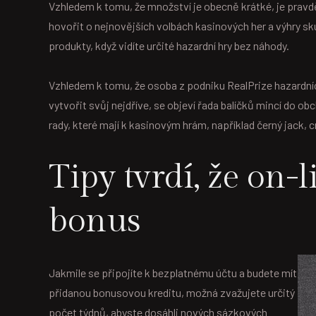
Vzhledem k tomu, že množství je obecně krátké, je pravd
hovořit o nejnovějších volbách kasinových her a výhry sk
produkty, když vidíte určité hazardní hry bez náhody.
Vzhledem k tomu, že osoba z podniku RealPrize hazardních
vytvořit svůj nejdříve, se objeví řada balíčků mincí do o
rady, které mají k kasinovým hrám, například černý jack, 
Tipy tvrdí, že on-
bonus
Jakmile se připojíte k bezplatnému účtu a budete mít
přidanou bonusovou kreditu, možná zvažujete určitý
počet týdnů, abyste dosáhli nových sázkových