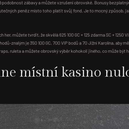
ěpodobnost zábavy a můžete vzrušení obrovské. Bonusy bezplatných d
utečných peněz místo toho platit svůj fond. Je to mocný způsob, ja
 her, můžete tvrdit, že skvělá 625 100 GC + 125 zdarma SC + 1250 VI
bchodů-znalým je 350 100 GC, 700 VIP bodů a 70 Jižní Karolína, aby mě
craps, ruleta a můžete obrovský výběr kohokoli jiného, ​​co může být 
line místní kasino nu