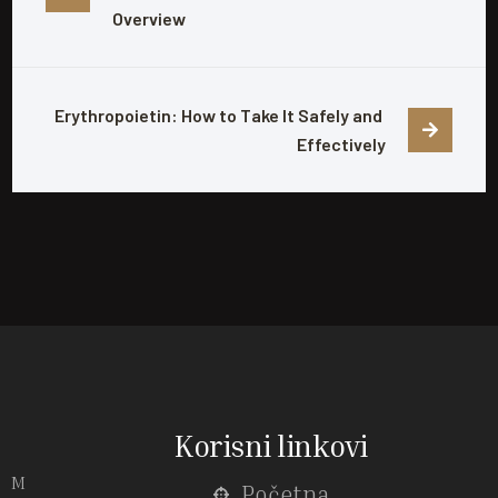
Overview
Erythropoietin: How to Take It Safely and 
Effectively
Korisni linkovi
M
Početna