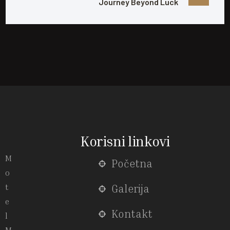
Journey Beyond Luck
Korisni linkovi
M
Početna
o
t
Galerija
e
Kontakt
l