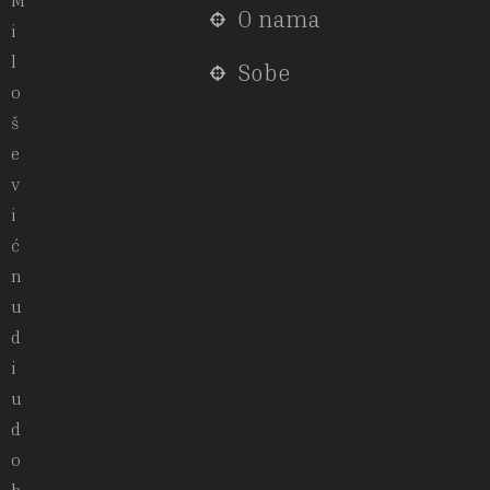
M
O nama
i
l
Sobe
o
š
e
v
i
ć
n
u
d
i
u
d
o