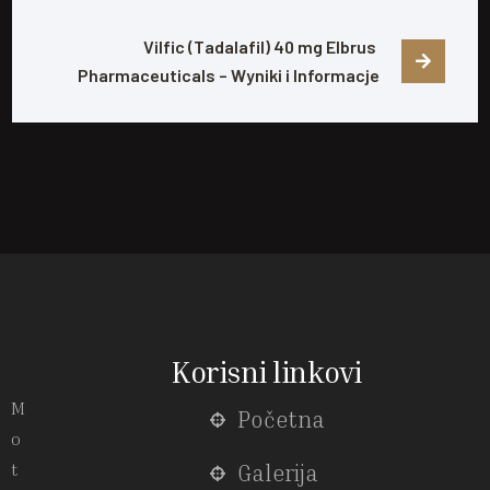
Vilfic (Tadalafil) 40 mg Elbrus 
Pharmaceuticals – Wyniki i Informacje
Korisni linkovi
M
Početna
o
t
Galerija