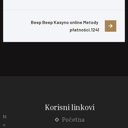
Beep Beep Kasyno online Metody 
płatności.1241
Korisni linkovi
M
Početna
o