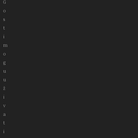
G
o
s
t
i
m
o
g
u
u
ž
i
v
a
t
i