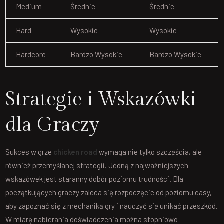
Medium
Średnie
Średnie
Hard
Wysokie
Wysokie
Hardcore
Bardzo Wysokie
Bardzo Wysokie
Strategie i Wskazówki
dla Graczy
Sukces w grze
chicken road
wymaga nie tylko szczęścia, ale
również przemyślanej strategii. Jedną z najważniejszych
wskazówek jest staranny dobór poziomu trudności. Dla
początkujących graczy zaleca się rozpoczęcie od poziomu easy,
aby zapoznać się z mechaniką gry i nauczyć się unikać przeszkód.
W miarę nabierania doświadczenia można stopniowo