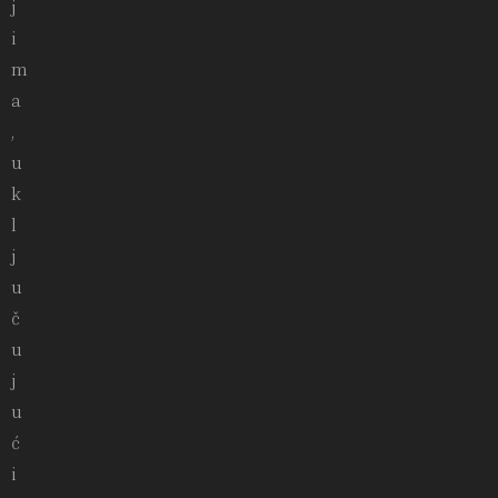
j
i
m
a
,
u
k
l
j
u
č
u
j
u
ć
i