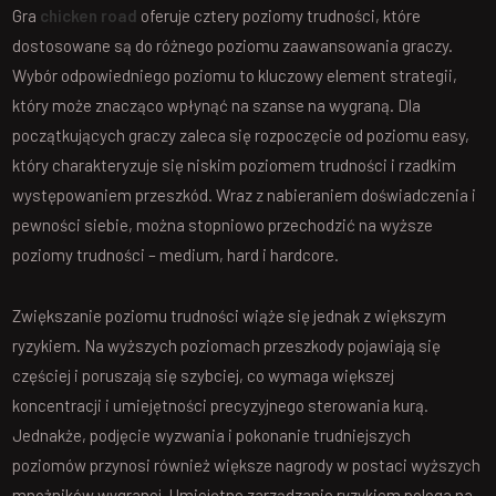
Gra
chicken road
oferuje cztery poziomy trudności, które
dostosowane są do różnego poziomu zaawansowania graczy.
Wybór odpowiedniego poziomu to kluczowy element strategii,
który może znacząco wpłynąć na szanse na wygraną. Dla
początkujących graczy zaleca się rozpoczęcie od poziomu easy,
który charakteryzuje się niskim poziomem trudności i rzadkim
występowaniem przeszkód. Wraz z nabieraniem doświadczenia i
pewności siebie, można stopniowo przechodzić na wyższe
poziomy trudności – medium, hard i hardcore.
Zwiększanie poziomu trudności wiąże się jednak z większym
ryzykiem. Na wyższych poziomach przeszkody pojawiają się
częściej i poruszają się szybciej, co wymaga większej
koncentracji i umiejętności precyzyjnego sterowania kurą.
Jednakże, podjęcie wyzwania i pokonanie trudniejszych
poziomów przynosi również większe nagrody w postaci wyższych
mnożników wygranej. Umiejętne zarządzanie ryzykiem polega na