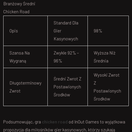
Branżowy Średni
Chicken Road
Standard Dla
Opis
Gier
98%
Kasynowych
Szansa Na
Zwykle 92% –
Wyższa Niż
Wygraną
96%
Średnia
Wysoki Zwrot
Średni Zwrot Z
Długoterminowy
Z
Postawionych
Zwrot
Postawionych
Środków
Środków
Podsumowując, gra
chicken road
od InOut Games to wyjątkowa
propozycja dla miłośników gier kasynowych, którzy szukają