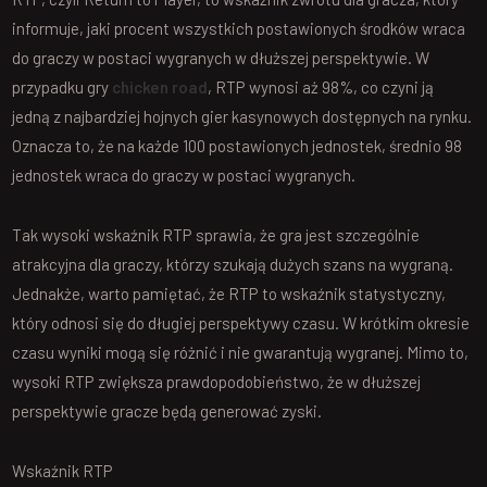
informuje, jaki procent wszystkich postawionych środków wraca
do graczy w postaci wygranych w dłuższej perspektywie. W
przypadku gry
chicken road
, RTP wynosi aż 98%, co czyni ją
jedną z najbardziej hojnych gier kasynowych dostępnych na rynku.
Oznacza to, że na każde 100 postawionych jednostek, średnio 98
jednostek wraca do graczy w postaci wygranych.
Tak wysoki wskaźnik RTP sprawia, że gra jest szczególnie
atrakcyjna dla graczy, którzy szukają dużych szans na wygraną.
Jednakże, warto pamiętać, że RTP to wskaźnik statystyczny,
który odnosi się do długiej perspektywy czasu. W krótkim okresie
czasu wyniki mogą się różnić i nie gwarantują wygranej. Mimo to,
wysoki RTP zwiększa prawdopodobieństwo, że w dłuższej
perspektywie gracze będą generować zyski.
Wskaźnik RTP