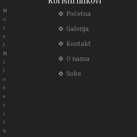
Korisni linkovi
M
Početna
o
t
Galerija
e
Kontakt
l
M
O nama
i
l
Sobe
o
š
e
v
i
ć
n