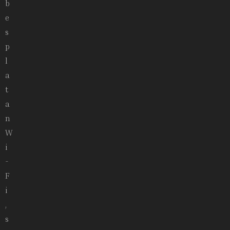
b
e
s
p
l
a
t
a
n
W
i
-
F
i
,
s