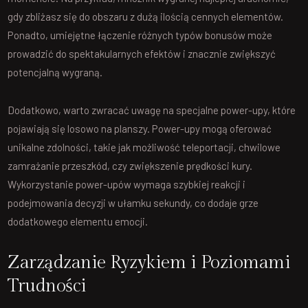
gdy zbliżasz się do obszaru z dużą ilością cennych elementów.
Ponadto, umiejętne łączenie różnych typów bonusów może
prowadzić do spektakularnych efektów i znacznie zwiększyć
potencjalną wygraną.
Dodatkowo, warto zwracać uwagę na specjalne power-upy, które
pojawiają się losowo na planszy. Power-upy mogą oferować
unikalne zdolności, takie jak możliwość teleportacji, chwilowe
zamrażanie przeszkód, czy zwiększenie prędkości kury.
Wykorzystanie power-upów wymaga szybkiej reakcji i
podejmowania decyzji w ułamku sekundy, co dodaje grze
dodatkowego elementu emocji.
Zarządzanie Ryzykiem i Poziomami
Trudności