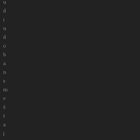
u
d
i
u
d
o
b
a
n
s
m
e
š
t
a
j