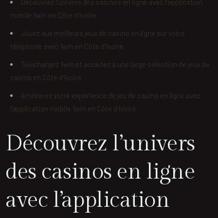
Découvrez l’univers des casinos en ligne avec l’application
mobile 1win en Côte d’Ivoire
Jouez aux meilleurs jeux de casino en ligne sur votre
téléphone avec 1win en Côte d’Ivoire
Téléchargez 1win et accédez à une large sélection de jeux de
casino en Côte d’Ivoire
Améliorez votre expérience de jeu de casino en ligne avec
l’application mobile 1win en Côte d’Ivoire
Découvrez l’univers
des casinos en ligne
avec l’application