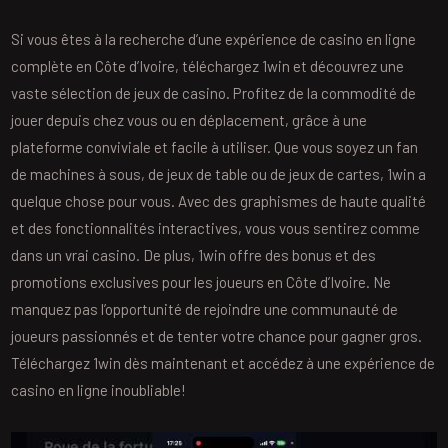
Si vous êtes à la recherche d’une expérience de casino en ligne
complète en Côte d’Ivoire, téléchargez 1win et découvrez une
vaste sélection de jeux de casino. Profitez de la commodité de
jouer depuis chez vous ou en déplacement, grâce à une
plateforme conviviale et facile à utiliser. Que vous soyez un fan
de machines à sous, de jeux de table ou de jeux de cartes, 1win a
quelque chose pour vous. Avec des graphismes de haute qualité
et des fonctionnalités interactives, vous vous sentirez comme
dans un vrai casino. De plus, 1win offre des bonus et des
promotions exclusives pour les joueurs en Côte d’Ivoire. Ne
manquez pas l’opportunité de rejoindre une communauté de
joueurs passionnés et de tenter votre chance pour gagner gros.
Téléchargez 1win dès maintenant et accédez à une expérience de
casino en ligne inoubliable!