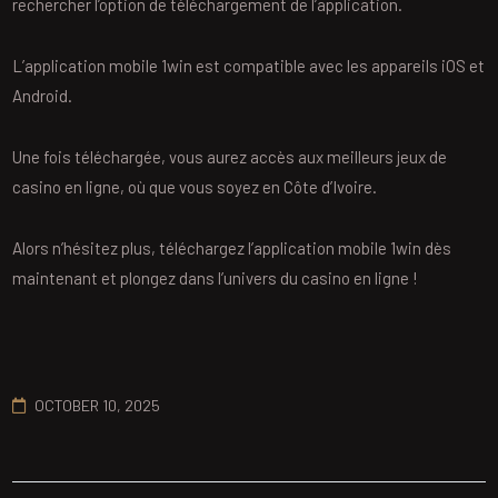
rechercher l’option de téléchargement de l’application.
L’application mobile 1win est compatible avec les appareils iOS et
Android.
Une fois téléchargée, vous aurez accès aux meilleurs jeux de
casino en ligne, où que vous soyez en Côte d’Ivoire.
Alors n’hésitez plus, téléchargez l’application mobile 1win dès
maintenant et plongez dans l’univers du casino en ligne !
OCTOBER 10, 2025