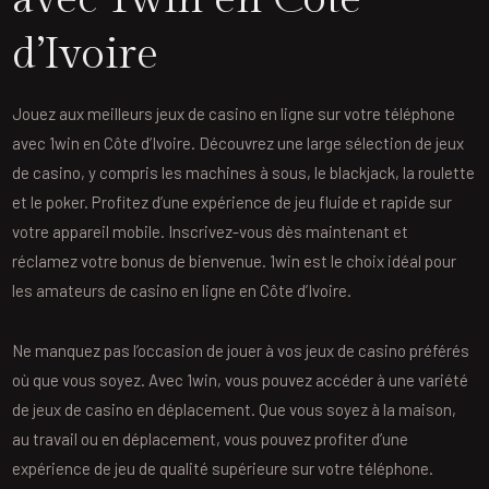
d’Ivoire
Jouez aux meilleurs jeux de casino en ligne sur votre téléphone
avec 1win en Côte d’Ivoire. Découvrez une large sélection de jeux
de casino, y compris les machines à sous, le blackjack, la roulette
et le poker. Profitez d’une expérience de jeu fluide et rapide sur
votre appareil mobile. Inscrivez-vous dès maintenant et
réclamez votre bonus de bienvenue. 1win est le choix idéal pour
les amateurs de casino en ligne en Côte d’Ivoire.
Ne manquez pas l’occasion de jouer à vos jeux de casino préférés
où que vous soyez. Avec 1win, vous pouvez accéder à une variété
de jeux de casino en déplacement. Que vous soyez à la maison,
au travail ou en déplacement, vous pouvez profiter d’une
expérience de jeu de qualité supérieure sur votre téléphone.