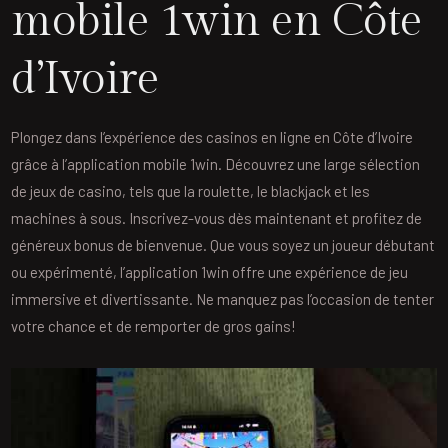
mobile 1win en Côte
d’Ivoire
Plongez dans l’expérience des casinos en ligne en Côte d’Ivoire
grâce à l’application mobile 1win. Découvrez une large sélection
de jeux de casino, tels que la roulette, le blackjack et les
machines à sous. Inscrivez-vous dès maintenant et profitez de
généreux bonus de bienvenue. Que vous soyez un joueur débutant
ou expérimenté, l’application 1win offre une expérience de jeu
immersive et divertissante. Ne manquez pas l’occasion de tenter
votre chance et de remporter de gros gains!