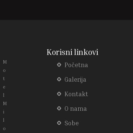
Korisni linkovi
M
Početna
o
t
Galerija
e
Kontakt
l
M
O nama
i
l
Sobe
o