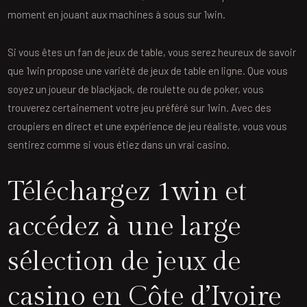
moment en jouant aux machines à sous sur 1win.
Si vous êtes un fan de jeux de table, vous serez heureux de savoir
que 1win propose une variété de jeux de table en ligne. Que vous
soyez un joueur de blackjack, de roulette ou de poker, vous
trouverez certainement votre jeu préféré sur 1win. Avec des
croupiers en direct et une expérience de jeu réaliste, vous vous
sentirez comme si vous étiez dans un vrai casino.
Téléchargez 1win et
accédez à une large
sélection de jeux de
casino en Côte d’Ivoire