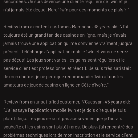
sécurisées. Je suis devenue une cliente régulière de 1win et je
n’ai jamais été déçue. Merci 1win pour ces moments de plaisir!”
Review from a content customer, Mamadou, 38 years old: “J’ai
toujours été un grand fan des casinos en ligne, mais je n’avais
jamais trouvé une application qui me convienne vraiment jusqu’à
présent. Téléchargez l’application mobile 1win et vous ne serez
pas déçus! Les jeux sont variés, les gains sont réguliers et le
service client est professionnel et réactif. Je suis très satisfait
de mon choix et je ne peux que recommander 1win à tous les
amateurs de jeux de casino en ligne en Côte d’Ivoire.”
Review from an unsatisfied customer, N’Guessan, 45 years old:
“J’ai essayé l’application mobile 1win et je dois dire que je suis
plutôt déçu. Les jeux ne sont pas aussi variés que je l’aurais
souhaité et les gains sont plutôt rares. De plus, j’ai rencontré des
problèmes techniques lors de mon inscription et le service client