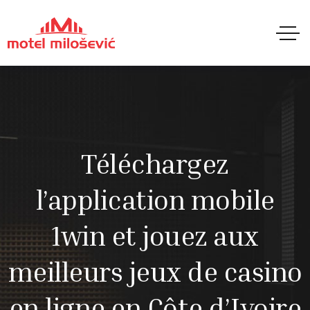
Téléchargez
l’application mobile
1win et jouez aux
meilleurs jeux de casino
en ligne en Côte d’Ivoire