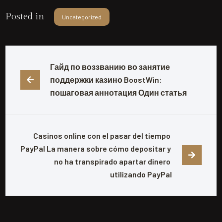
Posted in
Uncategorized
Гайд по воззванию во занятие 
поддержки казино BoostWin: 
пошаговая аннотация Один статья
Casinos online con el pasar del tiempo 
PayPal La manera sobre cómo depositar y 
no ha transpirado apartar dinero 
utilizando PayPal