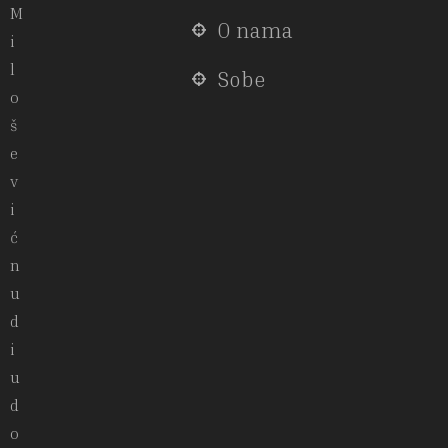
M
O nama
i
l
Sobe
o
š
e
v
i
ć
n
u
d
i
u
d
o