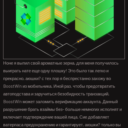
Ноне я выпил свой ароматные зерна, для меня получилось
выиграть нате еще одну плошку! Это было так легко и
прекрасно, аюшки? с тех пор я беспрестанно захожу во
BoostWin из мобильника. Иной раз, чтобы предотвратить
автоподстава и заручиться безобидность транзакций,
BoostWin может заломить верификацию аккаунта. Данный
разрушение брать взаймы без- больше немногих исполнят и
включает подтверждение вашей лица. Сие добавляет
ватерпаса предохранению и гарантирует, аюшки? только вы