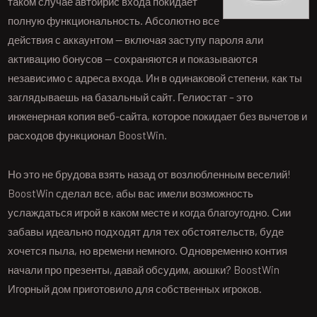
таком случае автоирис входа покидает
полную функциональность. Абсолютно все
действия с аккаунтом — включая заступу пароля али
активацию бонусов — сохраняются и показываются
независимо с адреса входа. Ин в одинаковой степени, как ты
заглядываешь на базальный сайт. Гелиостат – это
инженерная копия веб-сайта, которое покидает без вычетов и
расходов функционал BoostWin.
Но это не брудова взять назад от возлюбленным веселий!
BoostWin сделал все, абы вас имели возможность
услаждаться игрой в каком месте и когда благоугодно. Сии
забавы идеально подходят для тех обстоятельств, буде
хочется пыла, но времени немного. Одновременно контия
начали про презенты, давай обсудим, аюшки? BoostWin
Игорный дом приготовило для собственных игроков.