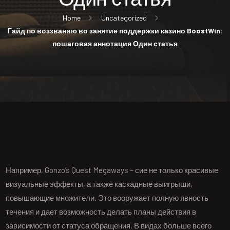
Home
Uncategorized
Гайд по воззванию во занятие поддержки казино BoostWin:
пошаговая аннотация Один статья
Например, Gonzo’s Quest Megaways – сие не только красивые
визуальные эффекты, а также каскадные выигрыши,
повышающие множители. Это вооружает полную явность
течения и дает возможность делать планы действия в
зависимости от статуса обращения. В видах больше всего