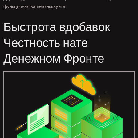
функционал вашего аккаунта.
Быстрота вдобавок
Честность нате
Денежном Фронте