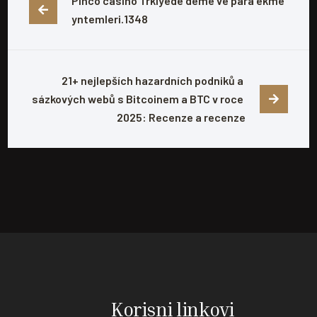
Pinco casino Trkiyede deme ve para ekme 
yntemleri.1348
21+ nejlepších hazardních podniků a 
sázkových webů s Bitcoinem a BTC v roce 
2025: Recenze a recenze
Korisni linkovi