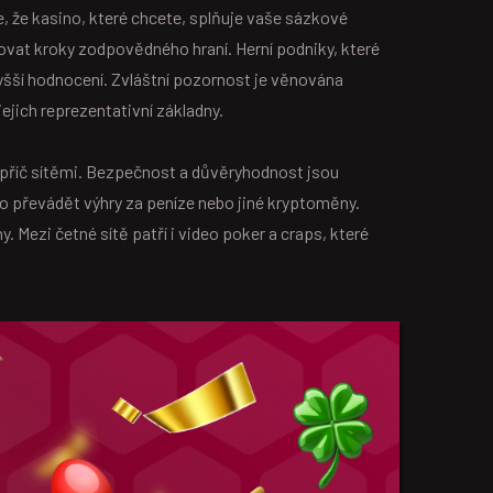
e, že kasino, které chcete, splňuje vaše sázkové
ovat kroky zodpovědného hraní. Herní podniky, které
yšší hodnocení. Zvláštní pozornost je věnována
ejich reprezentativní základny.
napříč sítěmi. Bezpečnost a důvěryhodnost jsou
o převádět výhry za peníze nebo jiné kryptoměny.
. Mezi četné sítě patří i video poker a craps, které