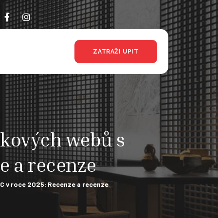
ZATRAŽI UPIT
zkových webů s
e a recenze
C v roce 2025: Recenze a recenze