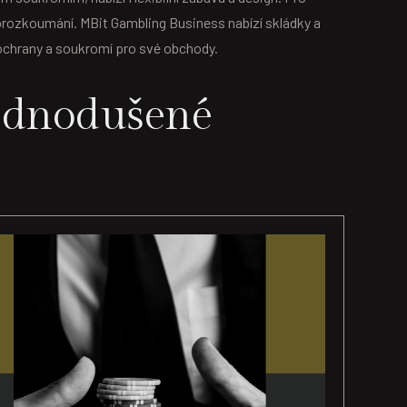
a prozkoumání. MBit Gambling Business nabízí skládky a
 ochrany a soukromí pro své obchody.
jednodušené