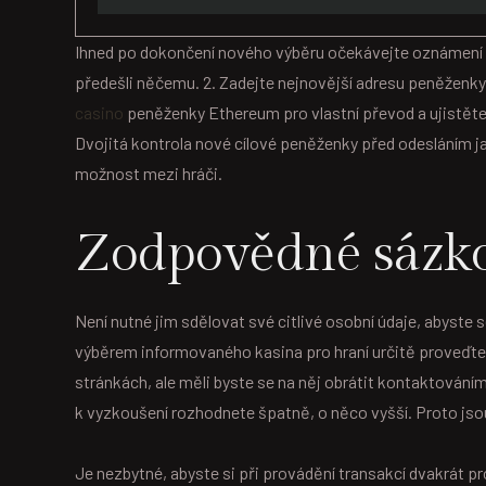
Ihned po dokončení nového výběru očekávejte oznámení od
předešli něčemu. 2. Zadejte nejnovější adresu peněženky 
casino
peněženky Ethereum pro vlastní převod a ujistěte
Dvojitá kontrola nové cílové peněženky před odesláním jak
možnost mezi hráči.
Zodpovědné sázkov
Není nutné jim sdělovat své citlivé osobní údaje, abyste 
výběrem informovaného kasina pro hraní určitě proveďte 
stránkách, ale měli byste se na něj obrátit kontaktováním
k vyzkoušení rozhodnete špatně, o něco vyšší. Proto jsou 
Je nezbytné, abyste si při provádění transakcí dvakrát p