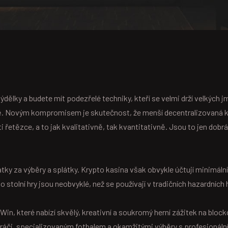
dělky a budete mít podezřelé techniky, kteří se velmi drží velkých 
iště. Novým kompromisem je skutečnost, že menší decentralizovaná k
řetězce, a to jak kvalitativně, tak kvantitativně.
Jsou to jen dobrá
atky za výběry a splátky. Krypto kasina však obvykle účtují minimá
o stolní hry jsou neobvyklé, než se používají v tradičních hazardních h
in, které nabízí skvělý, kreativní a soukromý herní zážitek na blo
áči, specializovaným fotbalem a okamžitými výběry s profesionálním