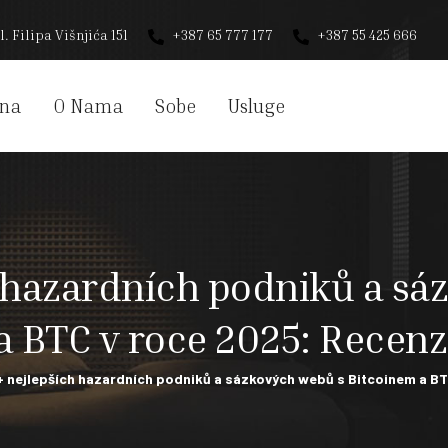
l. Filipa Višnjića 151
+387 65 777 177
+387 55 425 666
na
O Nama
Sobe
Usluge
h hazardních podniků a sá
a BTC v roce 2025: Recenz
+ nejlepších hazardních podniků a sázkových webů s Bitcoinem a BT