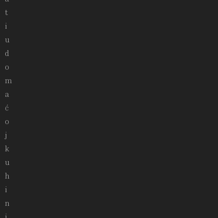
t
i
u
d
o
m
a
ć
o
j
k
u
h
i
n
j