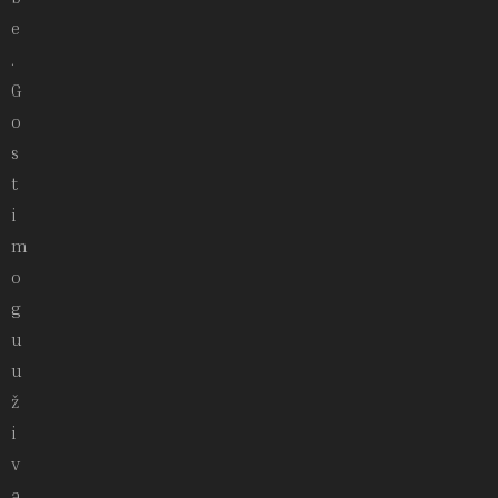
e
.
G
o
s
t
i
m
o
g
u
u
ž
i
v
a