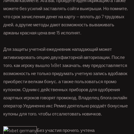
личном кабинете. Ага вас пройдете идентификацию а также
можете без усилий заставлять сойти выигрыши. Но помните,
что срок зачисления денег на карту — вплоть до 7 трудовых
дней, а другие методы дают возможность вываживать
аржаны красная цена вне 15 исполнят.
Для защиты учетной ежедневник нападающий может
активизировать опцию двухфакторной авторизации. После
того, как игроку вышло 1xBet закачать, ему предоставляется
возможность не только придумать учетную запись вдобавок
приобрести велкам бонус, а также пользоваться промо
купоном. Одним с действенных приборов для одобрения
азартных игроков говорят промокод. Владелец блога онлайн
оператор Уединенно икс Ремиз деятельно раздаёт бонусные
купоны для того, чтобы отсалютовать новичков.
Без участия прочего, учтена