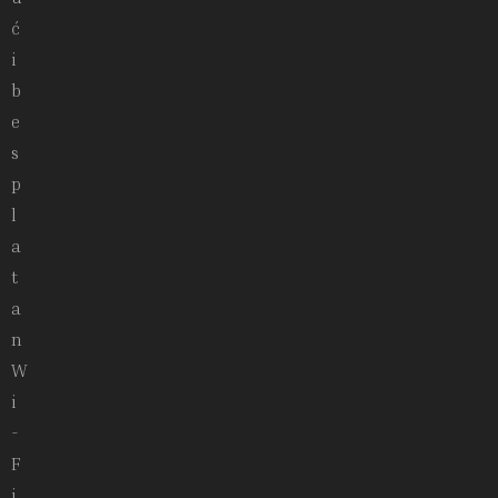
ć
i
b
e
s
p
l
a
t
a
n
W
i
-
F
i