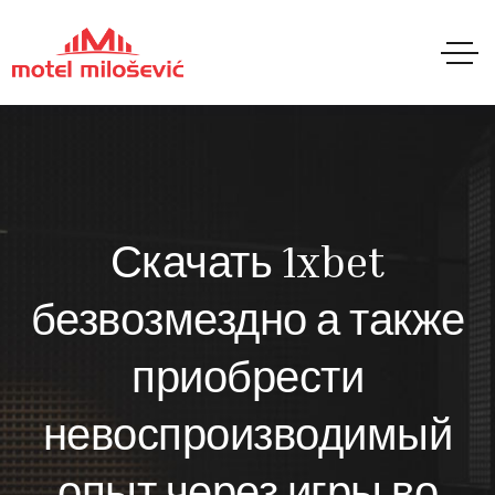
Скачать 1xbet
безвозмездно а также
приобрести
невоспроизводимый
опыт через игры во