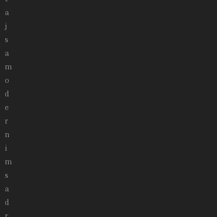
a
j
s
a
m
o
d
e
r
n
i
m
s
a
d
r