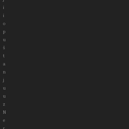
i
i
o
p
u
š
t
a
n
j
u
u
z
N
e
r