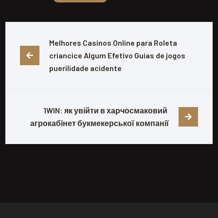
Melhores Casinos Online para Roleta 
criancice Algum Efetivo Guias de jogos 
puerilidade acidente
1WIN: як увійти в харчосмаковий 
агрокабінет букмекерської компанії