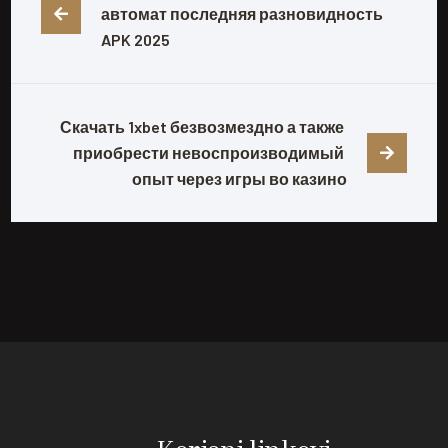
автомат последняя разновидность 
APK 2025
Скачать 1xbet безвозмездно а также 
приобрести невоспроизводимый 
опыт через игры во казино