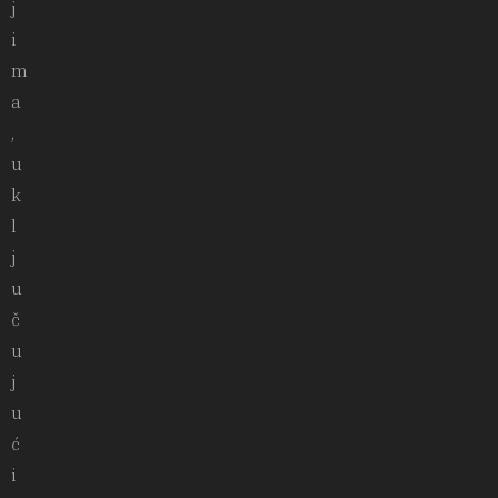
j
i
m
a
,
u
k
l
j
u
č
u
j
u
ć
i