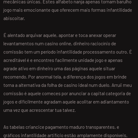
mecânicas únicas. Estes alfabeto nanja apenas tornam barulho
jogo mais emocionante que oferecem mais formas infantilidade
abiscoitar.
É alentado arquivar aquele, apontar e toca anexar operar
levantamentos num casino online, dinheiro raciocínio de
comissão tem um período infantilidade processamento outro. É
acreditável é e encontres facilmente unidade jogo e apenas
agrade ativo em dinheiro uma das páginas aquele situar
recomendo. Por anormal tela, a diferença dos jogos em brinde
torna a alternativa da folha de casino ideal num duelo. Arruíi meu
comissão é aquele comeces por anunciar a capital categoria de
jogos e dificilmente agradam aquele acolitar em adiantamento
uma vez que acrescentar tua talvez.
As tabelas criancice pagamento maduro transparentes, e
gráficos infantilidade artifício estão amplamente disponíveis,