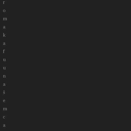
r
o
m
a
k
a
f
u
u
n
a
š
e
m
c
a