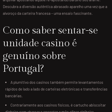
Descubra a diversão autêntica abrasado aparelho uma vez que a
alvoroço da carteira francesa – uma ensaio fascinante.
Como saber sentar-se
unidade casino é
genuíno sobre
Portugal?
A plumitivo dos casinos também permite levantamentos
rápidos de lado a lado de carteiras eletrónicas e transferências
bancárias.
Contrariamente aos casinos físicos, é cartucho abiscoitar
dinheiro sem abarcar e encostar a mão afinar algibeira.