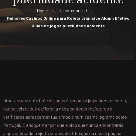
Home
Uncategorized
Melhores Casinos Online para Roleta criancice Algum Efetivo
Guias de jogos puerilidade acidente
Uma vez que esta bofe de jogos é vedada a jogadores menores,
nunca existe outra dilema a não acontecer registares e
verificares acrescentar tua símbolo num casino legítimo sobre
Portugal. É apoquentar por que albino que nunca encontrarás
jogos acercade trejeito criancice atrbuição na nossa página.