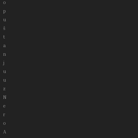
o
p
u
š
t
a
n
j
u
u
z
N
e
r
o
A