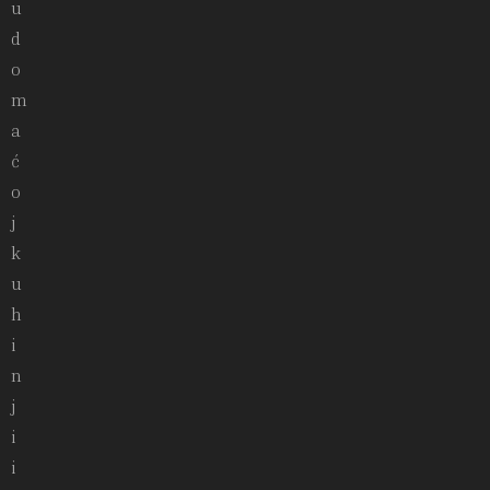
u
d
o
m
a
ć
o
j
k
u
h
i
n
j
i
i