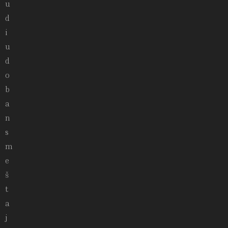
u
d
i
u
d
o
b
a
n
s
m
e
š
t
a
j