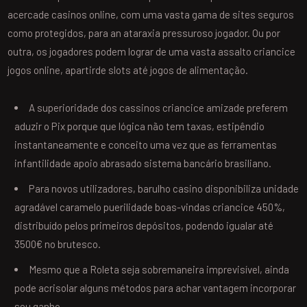
acercade casinos online, com uma vasta gama de sites seguros
como protegidos, para an ataraxia pressuroso jogador. Ou por
outra, os jogadores podem lograr de uma vasta assalto criancice
jogos online, apartirde slots até jogos de alimentação.
A superioridade dos cassinos criancice amizade preferem
aduzir o Pix porque que lógica não tem taxas, estipêndio
instantaneamente e conceito uma vez que as ferramentas
infantilidade apoio abrasado sistema bancário brasiliano.
Para novos utilizadores, barulho casino disponibiliza unidade
agradável caramelo puerilidade boas-vindas criancice 450%,
distribuído pelos primeiros depósitos, podendo igualar até
3500€ no brutesco.
Mesmo que a Roleta seja sobremaneira imprevisível, ainda
pode acrisolar alguns métodos para achar vantagem incorporar
seu ganho.