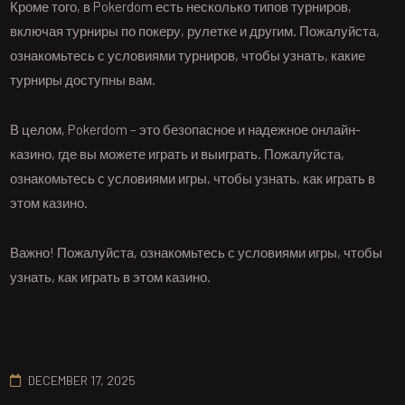
Кроме того, в Pokerdom есть несколько типов турниров,
включая турниры по покеру, рулетке и другим. Пожалуйста,
ознакомьтесь с условиями турниров, чтобы узнать, какие
турниры доступны вам.
В целом, Pokerdom – это безопасное и надежное онлайн-
казино, где вы можете играть и выиграть. Пожалуйста,
ознакомьтесь с условиями игры, чтобы узнать, как играть в
этом казино.
Важно! Пожалуйста, ознакомьтесь с условиями игры, чтобы
узнать, как играть в этом казино.
DECEMBER 17, 2025