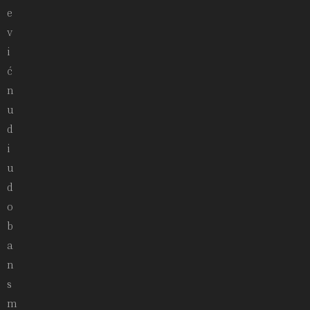
e
v
i
ć
n
u
d
i
u
d
o
b
a
n
s
m