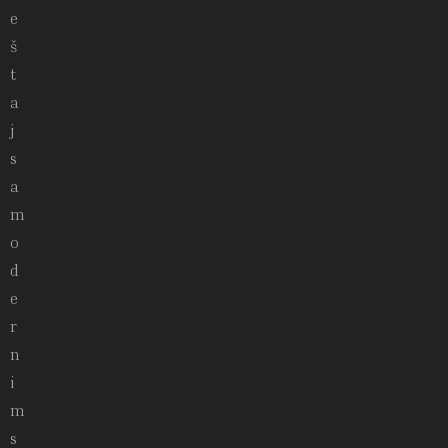
e
š
t
a
j
s
a
m
o
d
e
r
n
i
m
s