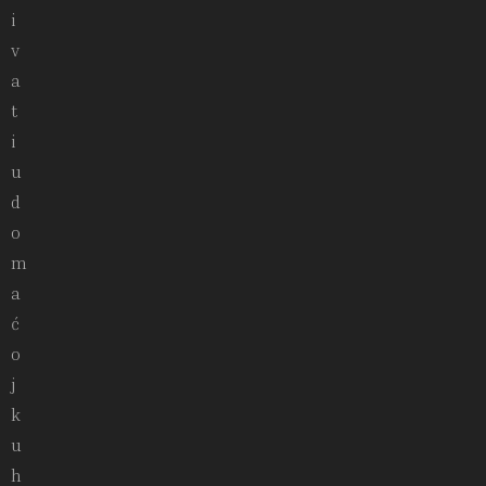
i
v
a
t
i
u
d
o
m
a
ć
o
j
k
u
h