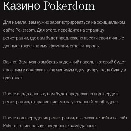
Казино Pokerdom
Для начала, вам нужно зарегистрироваться на официальном
сайте Pokerdom. Для этого, перейдите на страницу
регистрации, где вам будет предложено ввести свои личные
данные, такие как имя, фамилия, email и пароль.
Важно! Вам нужно выбрать надежный пароль, который будет
сложным и содержать как минимум одну цифру, одну букву и
один знак.
После ввода данных, вам будет предложено подтвердить
регистрацию, отправив письмо на указанный email-адрес.
После подтверждения регистрации, вы сможете войти на сайт
Pokerdom, используя введенные вами данные.