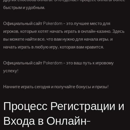
быстрым и удобным.
Официальный сайт Pokerdom – это лучшее место для
игроков, которые хотят начать играть в онлайн-казино. Здесь
вы можете найти все, что вам нужно для начала игры, и
начать играть в любую игру, которая вам нравится.
Официальный сайт Pokerdom – это ваш путь к игровому
успеху!
Начните играть сегодня и получайте бонусы и призы!
Процесс Регистрации и
Входа в Онлайн-