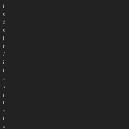
j
u
č
u
j
u
ć
i
b
e
s
p
l
a
t
a