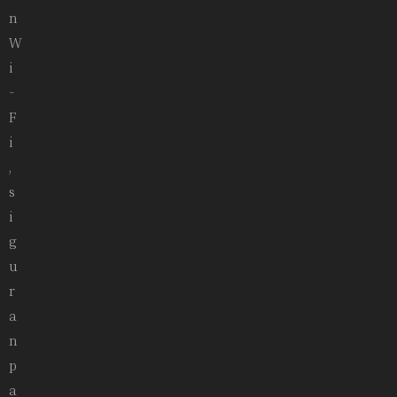
n
W
i
-
F
i
,
s
i
g
u
r
a
n
p
a