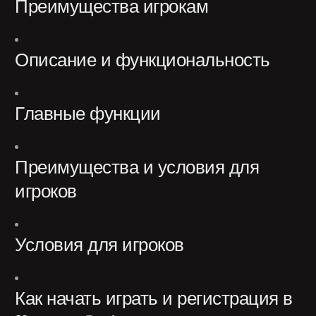
Преимущества игрокам
Описание и функциональность
Главные функции
Преимущества и условия для
игроков
Условия для игроков
Как начать играть и регистрация в