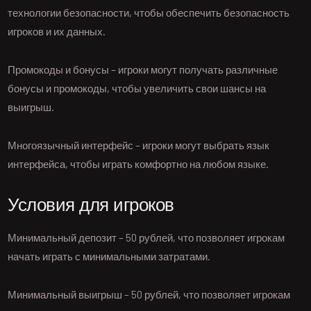
технологии безопасности, чтобы обеспечить безопасность
игроков и их данных.
Промокоды и бонусы – игроки могут получать различные
бонусы и промокоды, чтобы увеличить свои шансы на
выигрыш.
Многоязычный интерфейс – игроки могут выбрать язык
интерфейса, чтобы играть комфортно на любом языке.
Условия для игроков
Минимальный депозит – 50 рублей, что позволяет игрокам
начать играть с минимальными затратами.
Минимальный выигрыш – 50 рублей, что позволяет игрокам