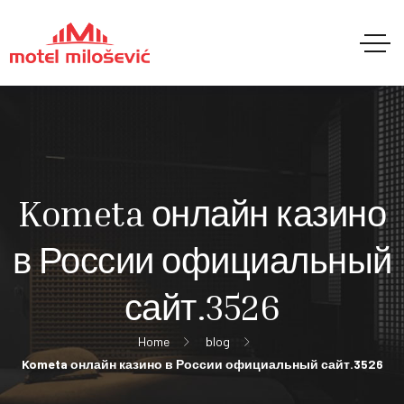
Kometa онлайн казино
в России официальный
сайт.3526
Home
blog
Kometa онлайн казино в России официальный сайт.3526