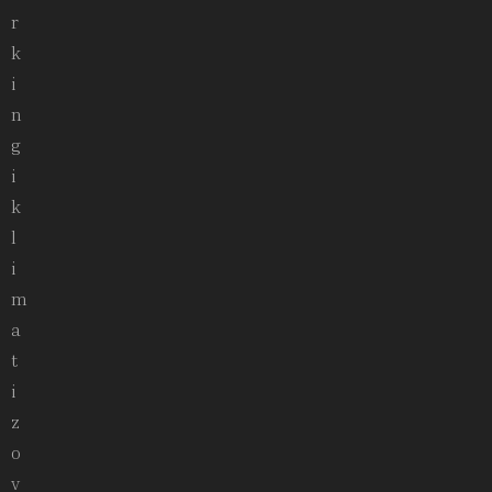
r
k
i
n
g
i
k
l
i
m
a
t
i
z
o
v