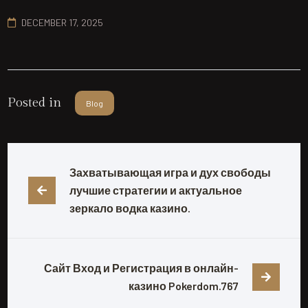
DECEMBER 17, 2025
Posted in
Blog
Захватывающая игра и дух свободы 
лучшие стратегии и актуальное 
зеркало водка казино.
Сайт Вход и Регистрация в онлайн-
казино Pokerdom.767