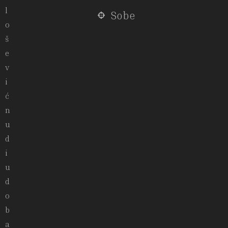
l
Sobe
o
š
e
v
i
ć
n
u
d
i
u
d
o
b
a