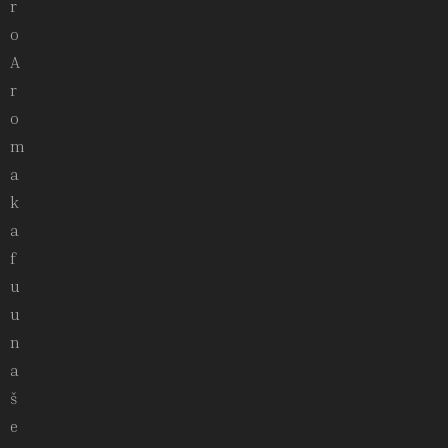
r
o
A
r
o
m
a
k
a
f
u
u
n
a
š
e