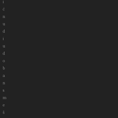
i
ć
n
u
d
i
u
d
o
b
a
n
s
m
e
š