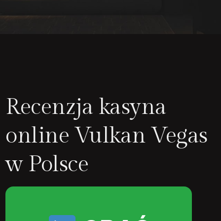
Recenzja kasyna
online Vulkan Vegas
w Polsce