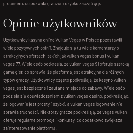
procesem, co pozwala graczom szybko zacząć grę.
Opinie użytkowników
Użytkownicy kasyna online Vulkan Vegas w Polsce pozostawili
wiele pozytywnych opinii. Znajduje się tu wiele komentarzy o
atrakcyjnych ofertach, takich jak vulkan vegas bonus i vulkan
vegas 77. Wiele osób podkreśla, że vulkan vegas 91 oferuje szeroką
gamę gier, co sprawia, że platforma jest atrakcyjna dla różnych
typów graczy. Użytkownicy często podkreślają, że kasyno vulkan
vegas jest bezpieczne i zaufane miejsce do zabawy. Wiele osób
podziela się doświadczeniem z vulkan vegas casino, podkreślając,
że logowanie jest prosty i szybki, a vulkan vegas logowanie nie
sprawia trudności. Niektórzy gracze podkreślają, że vegas vulkan
oferuje regularne promocje i konkursy, co dodatkowo zwiększa
zainteresowanie platformą.