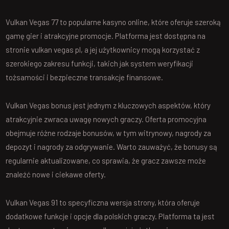
Vulkan Vegas 77 to popularne kasyno online, które oferuje szeroką
gamę gier i atrakcyjne promocje. Platforma jest dostępna na
stronie vulkan vegas pl, a jej użytkownicy mogą korzystać z
szerokiego zakresu funkcji, takich jak system weryfikacji
tożsamości i bezpieczne transakcje finansowe.
Vulkan Vegas bonus jest jednym z kluczowych aspektów, który
atrakcyjnie zwraca uwagę nowych graczy. Oferta promocyjna
obejmuje różne rodzaje bonusów, w tym witrynowy, nagrody za
depozyt i nagrody za odgrywanie. Warto zauważyć, że bonusy są
regularnie aktualizowane, co sprawia, że gracz zawsze może
znaleźć nowe i ciekawe oferty.
Vulkan Vegas 91 to specyficzna wersja strony, która oferuje
dodatkowe funkcje i opcje dla polskich graczy. Platforma ta jest