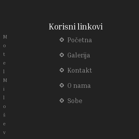
Korisni linkovi
M
Početna
o
t
Galerija
e
Kontakt
l
M
O nama
i
l
Sobe
o
š
e
v