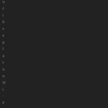
u
ć
i
b
e
s
p
l
a
t
a
n
W
i
-
F