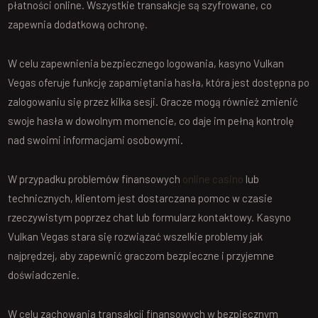
płatności online. Wszystkie transakcje są szyfrowane, co
zapewnia dodatkową ochronę.
W celu zapewnienia bezpiecznego logowania, kasyno Vulkan
Vegas oferuje funkcję zapamiętania hasła, która jest dostępna po
zalogowaniu się przez kilka sesji. Gracze mogą również zmienić
swoje hasła w dowolnym momencie, co daje im pełną kontrolę
nad swoimi informacjami osobowymi.
W przypadku problemów finansowych
online casino
lub
technicznych, klientom jest dostarczana pomoc w czasie
rzeczywistym poprzez chat lub formularz kontaktowy. Kasyno
Vulkan Vegas stara się rozwiązać wszelkie problemy jak
najprędzej, aby zapewnić graczom bezpieczne i przyjemne
doświadczenie.
W celu zachowania transakcji finansowych w bezpiecznym