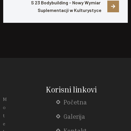
S 23 Bodybuilding – Nowy Wymiar 
Suplementacji w Kulturystyce
Korisni linkovi
M
Početna
o
t
Galerija
e
Kontakt