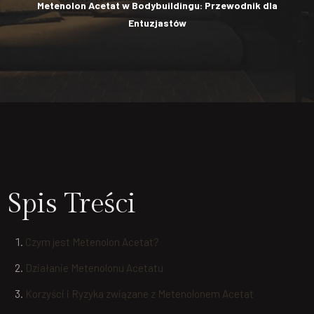
Metenolon Acetat w Bodybuildingu: Przewodnik dla
Entuzjastów
Spis Treści
Czym jest Metenolon Acetat?
Działanie Metenolonu Acetatu
Korzyści i Ryzyka związane z Metenolonem Acetat