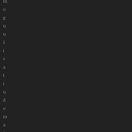
m
o
g
u
u
ž
i
v
a
t
i
u
d
o
m
a