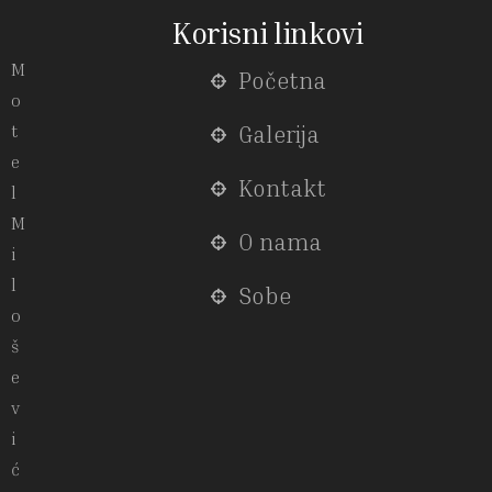
Korisni linkovi
M
Početna
o
t
Galerija
e
Kontakt
l
M
O nama
i
l
Sobe
o
š
e
v
i
ć