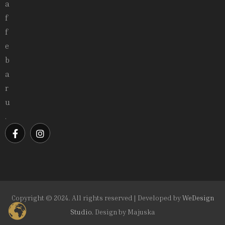
a
f
f
e
b
a
r
u
.
Copyright © 2024. All rights reserved | Developed by
WeDesign
Studio.
Design by
Majuska