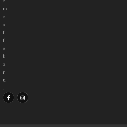
e
m
c
a
f
f
e
b
a
r
u
.