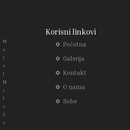
Korisni linkovi
M
Početna
o
t
Galerija
e
Kontakt
l
M
O nama
i
l
Sobe
o
š
e