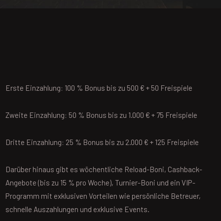
Erste Einzahlung: 100 % Bonus bis zu 500 € + 50 Freispiele
Zweite Einzahlung: 50 % Bonus bis zu 1.000 € + 75 Freispiele
Dritte Einzahlung: 25 % Bonus bis zu 2.000 € + 125 Freispiele
Darüber hinaus gibt es wöchentliche Reload-Boni, Cashback-
Angebote (bis zu 15 % pro Woche), Turnier-Boni und ein VIP-
Programm mit exklusiven Vorteilen wie persönliche Betreuer,
schnelle Auszahlungen und exklusive Events.