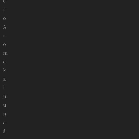
e
r
o
A
r
o
m
a
k
a
f
u
u
n
a
š