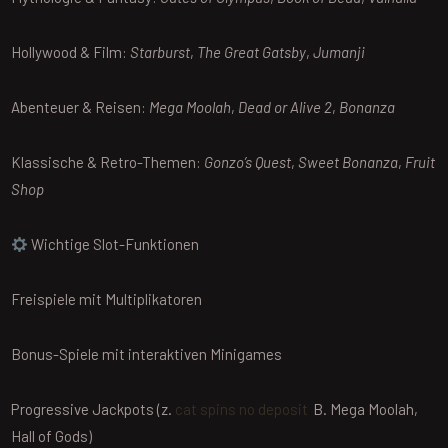
Hollywood & Film:
Starburst
,
The Great Gatsby
,
Jumanji
Abenteuer & Reisen:
Mega Moolah
,
Dead or Alive 2
,
Bonanza
Klassische & Retro-Themen:
Gonzo’s Quest
,
Sweet Bonanza
,
Fruit
Shop
Wichtige Slot-Funktionen
Freispiele mit Multiplikatoren
Bonus-Spiele mit interaktiven Minigames
Progressive Jackpots (z.
cat spins no deposit
B. Mega Moolah,
Hall of Gods)