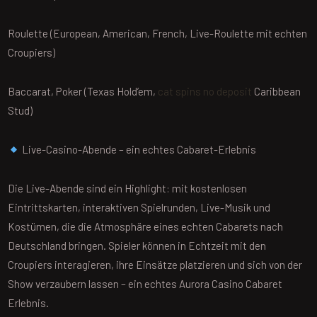
Roulette (European, American, French, Live-Roulette mit echten
Croupiers)
Baccarat, Poker (Texas Hold’em,
cat spins no deposit
Caribbean
Stud)
Live-Casino-Abende – ein echtes Cabaret-Erlebnis
Die Live-Abende sind ein Highlight: mit kostenlosen
Eintrittskarten, interaktiven Spielrunden, Live-Musik und
Kostümen, die die Atmosphäre eines echten Cabarets nach
Deutschland bringen. Spieler können in Echtzeit mit den
Croupiers interagieren, ihre Einsätze platzieren und sich von der
Show verzaubern lassen – ein echtes Aurora Casino Cabaret
Erlebnis.