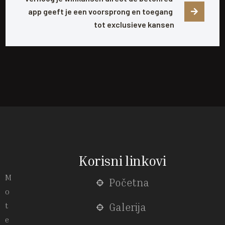
app geeft je een voorsprong en toegang 
tot exclusieve kansen
Korisni linkovi
M
Početna
o
t
Galerija
e