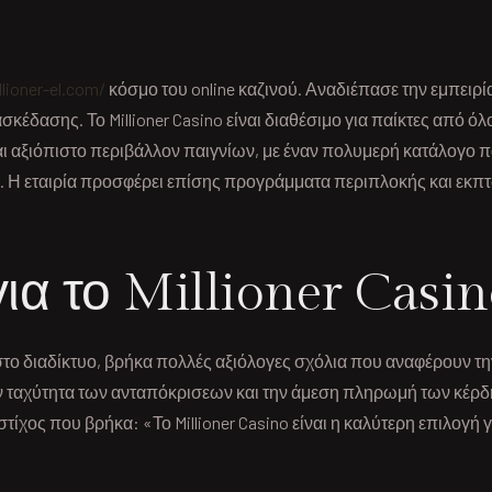
llioner-el.com/
κόσμο του online καζινού. Αναδιέπασε την εμπειρία
σκέδασης. Το Millioner Casino είναι διαθέσιμο για παίκτες από 
αι αξιόπιστο περιβάλλον παιγνίων, με έναν πολυμερή κατάλογο
Η εταιρία προσφέρει επίσης προγράμματα περιπλοκής και εκπτώσει
για το Millioner Casin
ας στο διαδίκτυο, βρήκα πολλές αξιόλογες σχόλια που αναφέρουν τ
 ταχύτητα των ανταπόκρισεων και την άμεση πληρωμή των κέρδη, 
χος που βρήκα: «Το Millioner Casino είναι η καλύτερη επιλογή γ