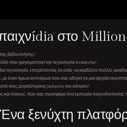
 παιχνídia στο Millio
a της βιβλιothήσης!
 σλότ που χρησιμοποιεί την τεχνολογία Avalanche!
 ίδια τεχνολογία, επιτρέποντας σε εσάς να κερδίζετε πολλές αναδ
δι, με έναν ήρωα αντihέρωα που σας οδηγεί σε μια αρχαία αιγυπτ
ν από τους μεγαλύτερους jackpots του κόσμου!
υς και λύκους, που σας προσφέρει ένα εμπειρία παιχνιδιοποιίας 
 Ένα ξενύχτη πλατφόρ