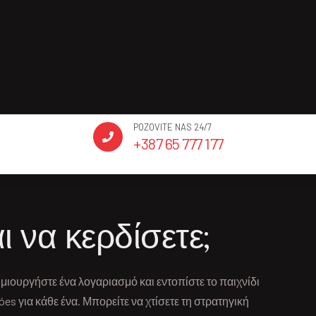
 να κερδίσετε;
ημιουργήστε ένα λογαριασμό και εντοπίστε το παιχνίδι
óes για κάθε ένα. Μπορείτε να χτίσετε τη στρατηγική