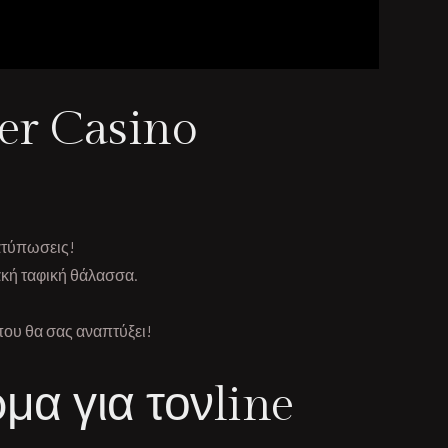
ner Casino
ιατύπωσεις!
ιακή ταφική θάλασσα.
που θα σας αναπτύξει!
μα για τονline