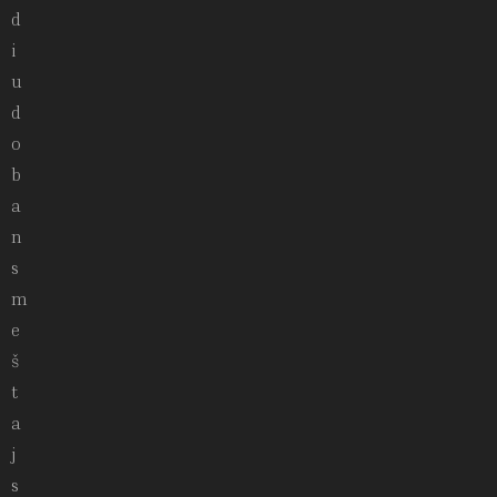
d
i
u
d
o
b
a
n
s
m
e
š
t
a
j
s