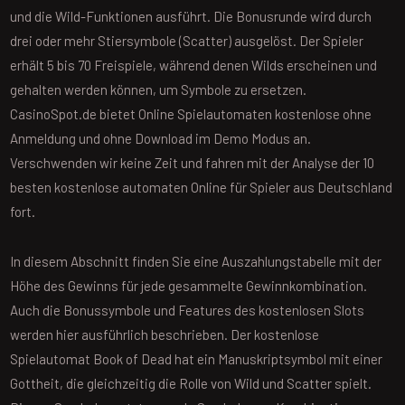
und die Wild-Funktionen ausführt. Die Bonusrunde wird durch
drei oder mehr Stiersymbole (Scatter) ausgelöst. Der Spieler
erhält 5 bis 70 Freispiele, während denen Wilds erscheinen und
gehalten werden können, um Symbole zu ersetzen.
CasinoSpot.de bietet Online Spielautomaten kostenlose ohne
Anmeldung und ohne Download im Demo Modus an.
Verschwenden wir keine Zeit und fahren mit der Analyse der 10
besten kostenlose automaten Online für Spieler aus Deutschland
fort.
In diesem Abschnitt finden Sie eine Auszahlungstabelle mit der
Höhe des Gewinns für jede gesammelte Gewinnkombination.
Auch die Bonussymbole und Features des kostenlosen Slots
werden hier ausführlich beschrieben. Der kostenlose
Spielautomat Book of Dead hat ein Manuskriptsymbol mit einer
Gottheit, die gleichzeitig die Rolle von Wild und Scatter spielt.