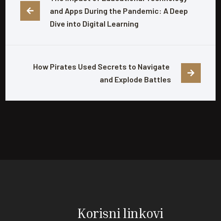
and Apps During the Pandemic: A Deep 
Dive into Digital Learning
How Pirates Used Secrets to Navigate 
and Explode Battles
Korisni linkovi