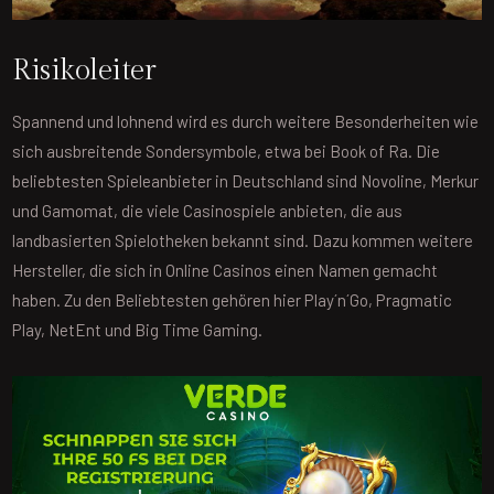
Risikoleiter
Spannend und lohnend wird es durch weitere Besonderheiten wie
sich ausbreitende Sondersymbole, etwa bei Book of Ra. Die
beliebtesten Spieleanbieter in Deutschland sind Novoline, Merkur
und Gamomat, die viele Casinospiele anbieten, die aus
landbasierten Spielotheken bekannt sind. Dazu kommen weitere
Hersteller, die sich in Online Casinos einen Namen gemacht
haben. Zu den Beliebtesten gehören hier Play´n´Go, Pragmatic
Play, NetEnt und Big Time Gaming.