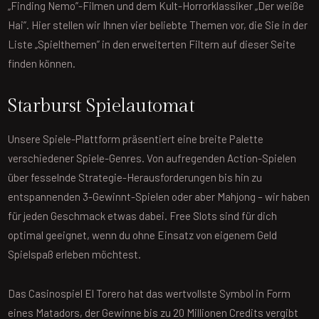
„Finding Nemo”-Filmen und dem Kult-Horrorklassiker „Der weiße
Hai”. Hier stellen wir Ihnen vier beliebte Themen vor, die Sie in der
Liste „Spielthemen” in den erweiterten Filtern auf dieser Seite
finden können.
Starburst Spielautomat
Unsere Spiele-Plattform präsentiert eine breite Palette
verschiedener Spiele-Genres. Von aufregenden Action-Spielen
über fesselnde Strategie-Herausforderungen bis hin zu
entspannenden 3-Gewinnt-Spielen oder aber Mahjong – wir haben
für jeden Geschmack etwas dabei. Free Slots sind für dich
optimal geeignet, wenn du ohne Einsatz von eigenem Geld
Spielspaß erleben möchtest.
Das Casinospiel El Torero hat das wertvollste Symbol in Form
eines Matadors, der Gewinne bis zu 20 Millionen Credits vergibt