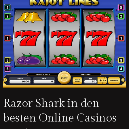
Razor Shark in den
besten Online Casinos