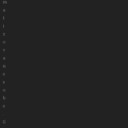
m
a
t
i
z
o
v
a
n
e
s
o
b
e
.
G