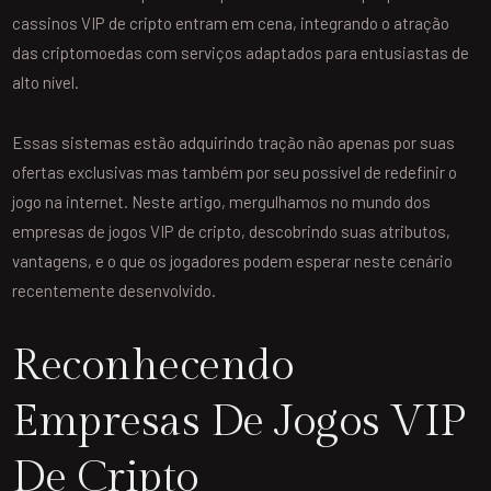
cassinos VIP de cripto entram em cena, integrando o atração
das criptomoedas com serviços adaptados para entusiastas de
alto nível.
Essas sistemas estão adquirindo tração não apenas por suas
ofertas exclusivas mas também por seu possível de redefinir o
jogo na internet. Neste artigo, mergulhamos no mundo dos
empresas de jogos VIP de cripto, descobrindo suas atributos,
vantagens, e o que os jogadores podem esperar neste cenário
recentemente desenvolvido.
Reconhecendo
Empresas De Jogos VIP
De Cripto