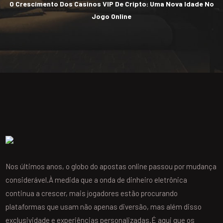
O Crescimento Dos Casinos VIP De Cripto: Uma Nova Idade No
Jogo Online
Nos últimos anos, o globo do apostas online passou por mudança
considerável.À medida que a onda de dinheiro eletrônica
continua a crescer, mais jogadores estão procurando
plataformas que usam não apenas diversão, mas além disso
exclusividade e experiências personalizadas.É aqui que os