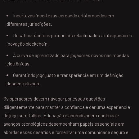
Incertezas incertezas cercando criptomoedas em
diferentes jurisdições.
Desafios técnicos potenciais relacionados à integração da
inovação blockchain.
A curva de aprendizado para jogadores novos nas moedas
eletrônicas.
Garantindo jogo justo e transparência em um definição
descentralizado.
Os operadores devem navegar por essas questões
diligentemente para manter a confiança e dar uma experiência
de jogo sem falhas. Educação e aprendizagem contínua e
avanços tecnológicos desempenham papéis essenciais em
abordar esses desafios e fomentar uma comunidade seguro e