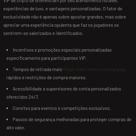
VIP de cripto se diferenciam por seu atendimento notável,
experiências de luxo, e vantagens personalizadas. O fator de
exclusividade não é apenas sobre apostar grandes, mas sobre
apreciar uma experiência opulenta que faz os jogadores se
sentirem-se valorizados e identificados.
Incentivos e promoções especiais personalizadas
especificamente para participantes VIP.
Tempos de retirada mais
https://wlc-monro.com/signup
rápidos e restrições de compra maiores.
Acessibilidade a supervisores de conta personalizados
oferecidos 24/7.
Convites para eventos e competições exclusivos.
Passos de segurança melhoradas para proteger compras de
alto valor.