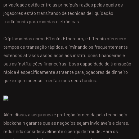
privacidade estão entre as principais razões pelas quais os
jogadores estão transitando de técnicas de liquidação
tradicionais para moedas eletrônicas.
Criptomoedas como Bitcoin, Ethereum, e Litecoin oferecem
tempos de transação rápidos, eliminando os frequentemente
extensos atrasos associados aos instituições financeiras e
outras instituições financeiras. Essa capacidade de transação
rápida é especificamente atraente para jogadores de dinheiro
que exigem acesso imediato aos seus fundos.
Além disso, a segurança e proteção fornecida pela tecnologia
blockchain garante que as negócios sejam invioláveis e claras,
reduzindo consideravelmente o perigo de fraude. Para os