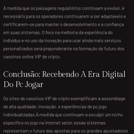
À medida que os paisagens regulatórios continuam a evoluir, é
necessário para os operadores continuarem a ser adaptáveis e
certificarem-se para manter o desenvolvimento e a confiança
em suas sistemas. O foco na melhoria da experiência do
indivíduo e no uso da inovação para usar ainda mais serviços
personalizados será preponderante na formação do futuro dos
cassinos online VIP de cripto.
Conclusão: Recebendo A Era Digital
Do Pc Jogar
Os sites de cassinos VIP de cripto exemplificam a assemblage
de alta qualidade, inovação, e experiências de pc jogo
individualizadas.À medida que continuam a esculpir um nicho
específico no jogo na internet setor, essas sistemas
representam o futuro das apostas para os grandes apostadores