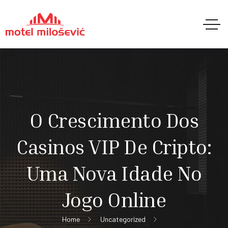
O Crescimento Dos
Casinos VIP De Cripto:
Uma Nova Idade No
Jogo Online
Home
Uncategorized