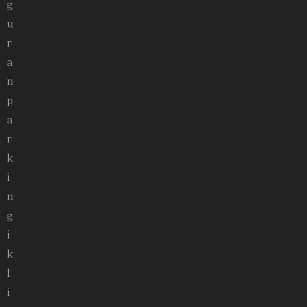
g
u
r
a
n
p
a
r
k
i
n
g
i
k
l
i