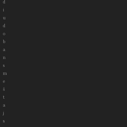
d
i
u
d
o
b
a
n
s
m
e
š
t
a
j
s