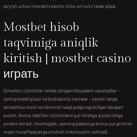
qo'yish uchun interaktiv kazino to'lov so'rovini talab qiladi.
Mostbet hisob
taqvimiga aniqlik
kiritish | mostbet casino
играть
Qimorboz o'yinchilar tanlab olingan hikoyalarni yaratadilar –
oyning kvadrigiyasi va boshqa ko'p narsalar – yaxshi tanga
almashinuv kursi va ishonchli naqd pulga ega bo'lgan darajani
yozish. Bonus takliflari o'yinchilarni pul tikishga qiziqtirishga
yordam beradi, shuningdek, ularning balansiga bonus pul qo'shish
orqali muvaffaqiyatga erishish imkoniyatini oshiradi.