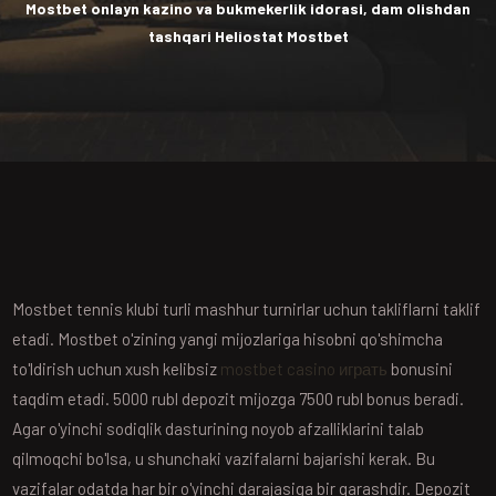
Mostbet onlayn kazino va bukmekerlik idorasi, dam olishdan
tashqari Heliostat Mostbet
Mostbet tennis klubi turli mashhur turnirlar uchun takliflarni taklif
etadi. Mostbet o'zining yangi mijozlariga hisobni qo'shimcha
to'ldirish uchun xush kelibsiz
mostbet casino играть
bonusini
taqdim etadi. 5000 rubl depozit mijozga 7500 rubl bonus beradi.
Agar o'yinchi sodiqlik dasturining noyob afzalliklarini talab
qilmoqchi bo'lsa, u shunchaki vazifalarni bajarishi kerak.
Bu
vazifalar odatda har bir o'yinchi darajasiga bir qarashdir. Depozit