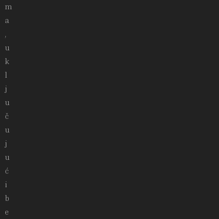
m
a
,
u
k
l
j
u
č
u
j
u
ć
i
b
e