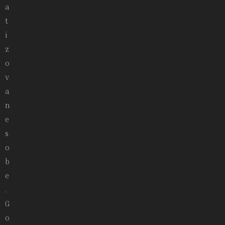
a
t
i
z
o
v
a
n
e
s
o
b
e
.
G
o