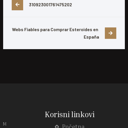
310923001761475202
Webs Fiables para Comprar Esteroides en 
España
Korisni linkovi
M
Početna