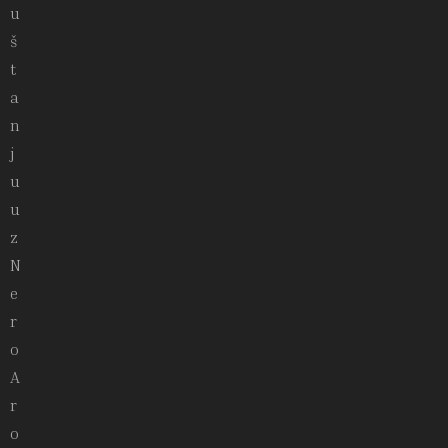
u
š
t
a
n
j
u
u
z
N
e
r
o
A
r
o