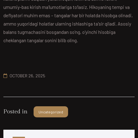
umumiy-bas kirish ma'lumotlariga to'lasiz. Hikoyaning tempi va
deflyatori muhim emas – tangalar har bir holatda hisobga olinadi,
ammo yuqoridagi holatlar ularning ishlashiga ta'sir qiladi. Asosiy
balans tugmachasini bosgandan so'ng, o'yinchi hisobiga
cheklangan tangalar sonini bilib oling.
OCTOBER 26, 2025
Posted in
Uncategorized