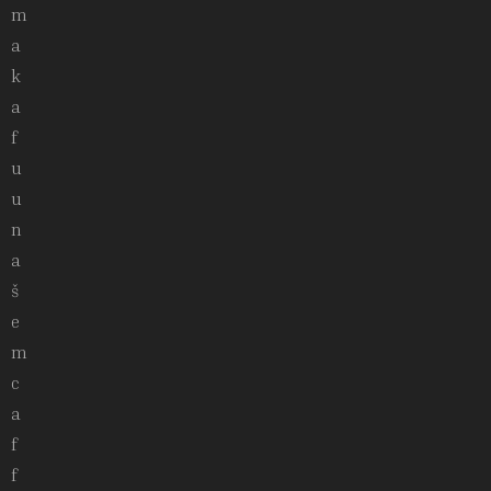
m
a
k
a
f
u
u
n
a
š
e
m
c
a
f
f