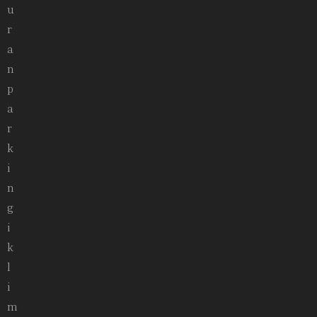
u
r
a
n
p
a
r
k
i
n
g
i
k
l
i
m