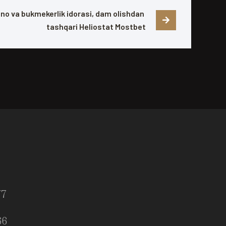
no va bukmekerlik idorasi, dam olishdan 
tashqari Heliostat Mostbet
77
66