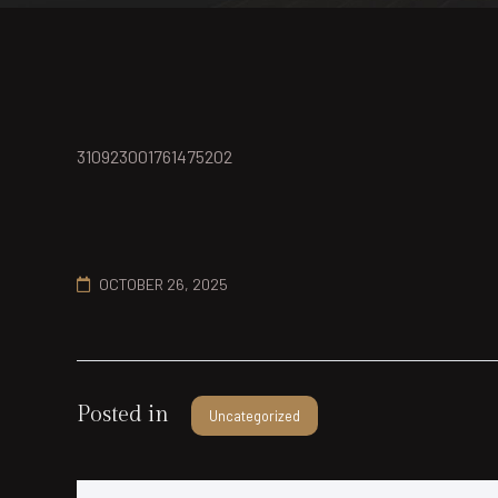
310923001761475202
OCTOBER 26, 2025
Posted in
Uncategorized