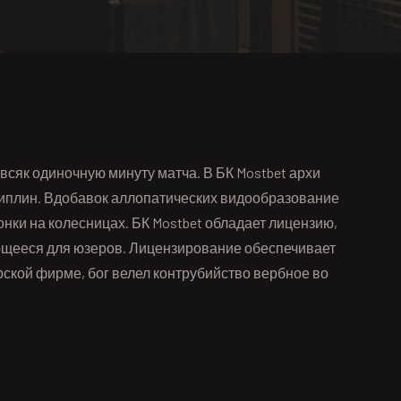
всяк одиночную минуту матча. В БК Mostbet архи
циплин. Вдобавок аллопатических видообразование
гонки на колесницах.
БК Mostbet обладает лицензию,
ющееся для юзеров. Лицензирование обеспечивает
ерской фирме, бог велел контрубийство вербное во