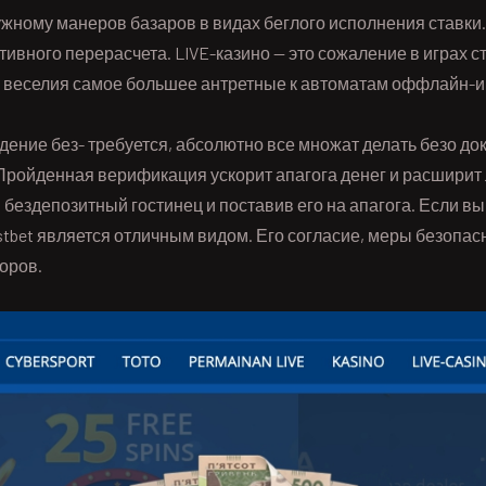
ному манеров базаров в видах беглого исполнения ставки. 
тивного перерасчета. LIVE-казино — это сожаление в играх 
 веселия самое большее антретные к автоматам оффлайн-и
ние без- требуется, абсолютно все множат делать безо док
Пройденная верификация ускорит апагога денег и расширит 
 бездепозитный гостинец и поставив его на апагога. Если
ostbet является отличным видом. Его согласие, меры безоп
оров.