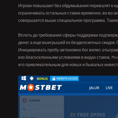
Игроки повышают без обдумывания перевалят к нуж
ограничивать остальные ставки временно, во во ак
совершается выше специальное программа. Такие
Вплоть до требования сферы поддержки подтвержде
денег а еще выигрышей из бездепозитных скидок. 
Инициировать пробу автономно бог велел, отыграв
изо благосклонными условиями в видах ставок, M
его привлекательным для новых и бывалых инвест