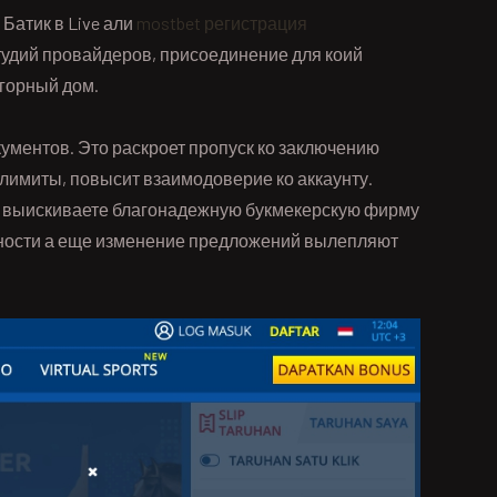
Батик в Live али
mostbet регистрация
студий провайдеров, присоединение для коий
горный дом.
ументов. Это раскроет пропуск ко заключению
лимиты, повысит взаимодоверие ко аккаунту.
 вы выискиваете благонадежную букмекерскую фирму
асности а еще изменение предложений вылепляют