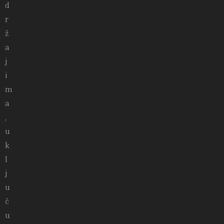
d
r
ž
a
j
i
m
a
,
u
k
l
j
u
č
u