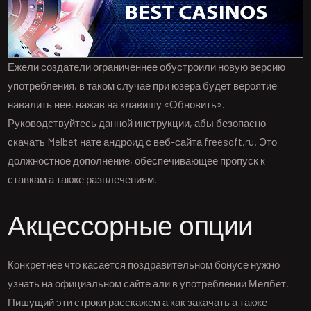
Ежели создатели ограниченнее обустроили новую версию
употребления, в таком случае при юзера будет вероятие
навалить нее, нажав на клавишу «Обновить».
Руководствуйтесь данной инструкции, абы безопасно
скачать Melbet нате андроид с веб-сайта freesoft.ru. Это
должностное дополнение, обеспечивающее пропуск к
ставкам а также развлечениям.
Акцессорные опции
Конкретнее что касается поздравительном бонусе нужно
узнать на официальном сайте али в употреблении Мелбет.
Пишущий эти строки расскажем а как закачать а также