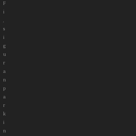
F
i
,
s
i
g
u
r
a
n
p
a
r
k
i
n