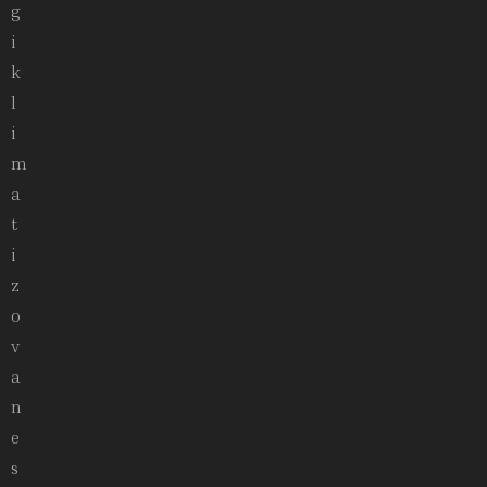
g
i
k
l
i
m
a
t
i
z
o
v
a
n
e
s