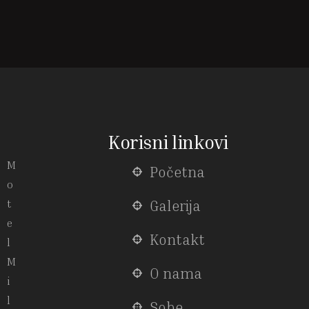
Korisni linkovi
M
Početna
o
t
Galerija
e
Kontakt
l
M
O nama
i
l
Sobe