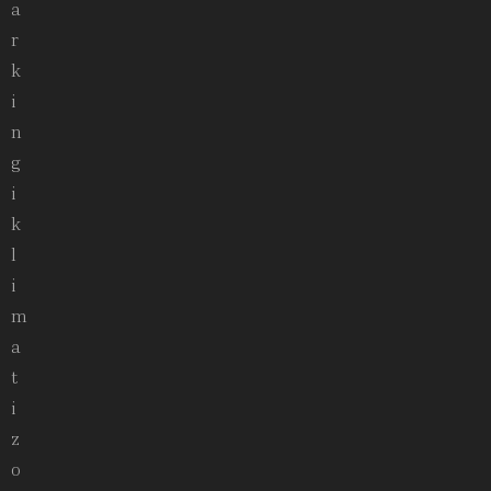
a
r
k
i
n
g
i
k
l
i
m
a
t
i
z
o