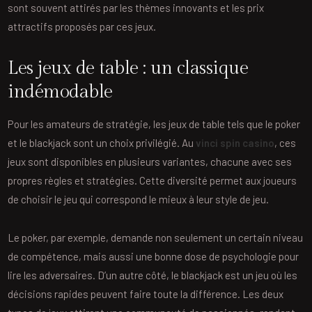
sont souvent attirés par les thèmes innovants et les prix
attractifs proposés par ces jeux.
Les jeux de table : un classique
indémodable
Pour les amateurs de stratégie, les jeux de table tels que le poker
et le blackjack sont un choix privilégié. Au
vinci spin casino
, ces
jeux sont disponibles en plusieurs variantes, chacune avec ses
propres règles et stratégies. Cette diversité permet aux joueurs
de choisir le jeu qui correspond le mieux à leur style de jeu.
Le poker, par exemple, demande non seulement un certain niveau
de compétence, mais aussi une bonne dose de psychologie pour
lire les adversaires. D’un autre côté, le blackjack est un jeu où les
décisions rapides peuvent faire toute la différence. Les deux