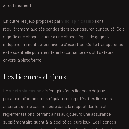
à tout moment.
En outre, les jeux proposés par
vinci spin casino
sont
régulièrement audités par des tiers pour assurer leur équité. Cela
signifie que chaque joueur a une chance égale de gagner,
indépendamment de leur niveau d’expertise. Cette transparence
est essentielle pour maintenir la confiance des utilisateurs
envers la plateforme.
Les licences de jeux
Le
vinci spin casino
détient plusieurs licences de jeux,
provenant d’organismes régulateurs réputés. Ces licences
assurent que le casino opère dans le respect des lois et
réglementations, offrant ainsi aux joueurs une assurance
supplémentaire quant à la légalité de leurs jeux. Les licences