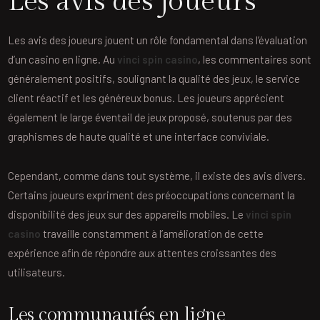
Les avis des joueurs
Les avis des joueurs jouent un rôle fondamental dans l’évaluation
d’un casino en ligne. Au
vinci spin casino
, les commentaires sont
généralement positifs, soulignant la qualité des jeux, le service
client réactif et les généreux bonus. Les joueurs apprécient
également le large éventail de jeux proposé, soutenus par des
graphismes de haute qualité et une interface conviviale.
Cependant, comme dans tout système, il existe des avis divers.
Certains joueurs expriment des préoccupations concernant la
disponibilité des jeux sur des appareils mobiles. Le
vinci spin
casino
travaille constamment à l’amélioration de cette
expérience afin de répondre aux attentes croissantes des
utilisateurs.
Les communautés en ligne