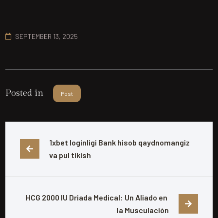
SEPTEMBER 13, 2025
Posted in
Post
1xbet loginligi Bank hisob qaydnomangiz 
va pul tikish
HCG 2000 IU Driada Medical: Un Aliado en 
la Musculación