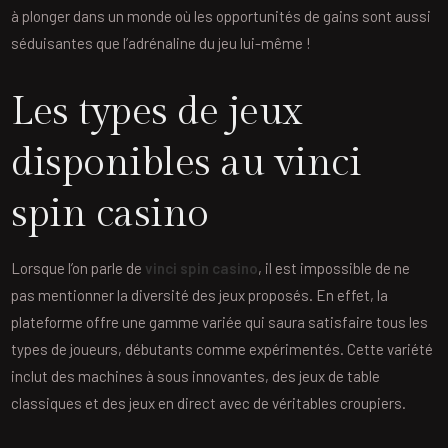
à plonger dans un monde où les opportunités de gains sont aussi
séduisantes que l’adrénaline du jeu lui-même !
Les types de jeux
disponibles au vinci
spin casino
Lorsque l’on parle de
vinci spin casino
, il est impossible de ne
pas mentionner la diversité des jeux proposés. En effet, la
plateforme offre une gamme variée qui saura satisfaire tous les
types de joueurs, débutants comme expérimentés. Cette variété
inclut des machines à sous innovantes, des jeux de table
classiques et des jeux en direct avec de véritables croupiers.