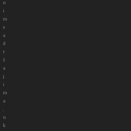
n
i
m
s
a
d
r
ž
a
j
i
m
a
,
u
k