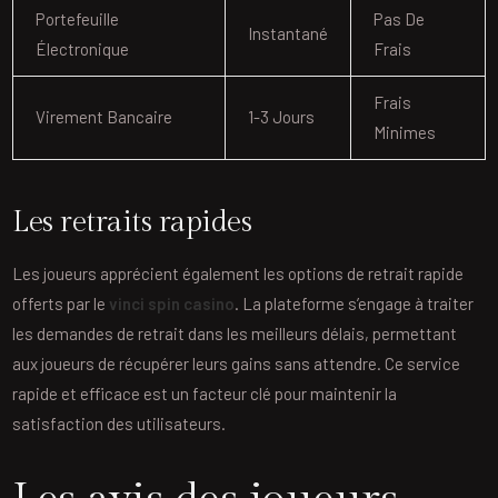
Portefeuille
Pas De
Instantané
Électronique
Frais
Frais
Virement Bancaire
1-3 Jours
Minimes
Les retraits rapides
Les joueurs apprécient également les options de retrait rapide
offerts par le
vinci spin casino
. La plateforme s’engage à traiter
les demandes de retrait dans les meilleurs délais, permettant
aux joueurs de récupérer leurs gains sans attendre. Ce service
rapide et efficace est un facteur clé pour maintenir la
satisfaction des utilisateurs.