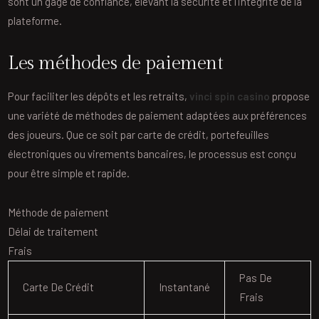
sont un gage de confiance, élevant la sécurité et l’intégrité de la
plateforme.
Les méthodes de paiement
Pour faciliter les dépôts et les retraits,
vinci spin casino
propose
une variété de méthodes de paiement adaptées aux préférences
des joueurs. Que ce soit par carte de crédit, portefeuilles
électroniques ou virements bancaires, le processus est conçu
pour être simple et rapide.
Méthode de paiement
Délai de traitement
Frais
Pas De
Carte De Crédit
Instantané
Frais