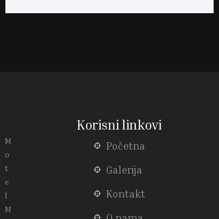
Korisni linkovi
M
Početna
o
t
Galerija
e
Kontakt
l
M
O nama