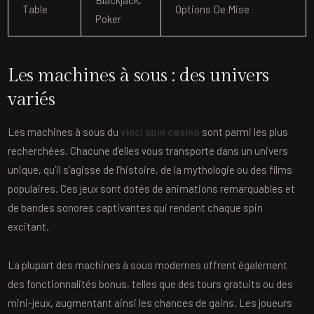
Blackjack,
Table
Options De Mise
Poker
Les machines à sous : des univers
variés
Les machines à sous du
vinci spin casino
sont parmi les plus
recherchées. Chacune d’elles vous transporte dans un univers
unique, qu’il s’agisse de l’histoire, de la mythologie ou des films
populaires. Ces jeux sont dotés de animations remarquables et
de bandes sonores captivantes qui rendent chaque spin
excitant.
La plupart des machines à sous modernes offrent également
des fonctionnalités bonus, telles que des tours gratuits ou des
mini-jeux, augmentant ainsi les chances de gains. Les joueurs