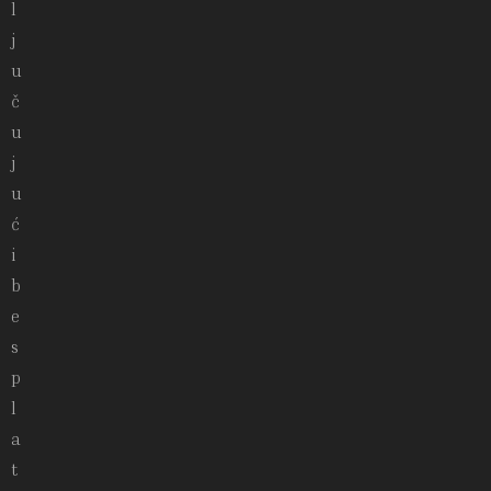
l
j
u
č
u
j
u
ć
i
b
e
s
p
l
a
t