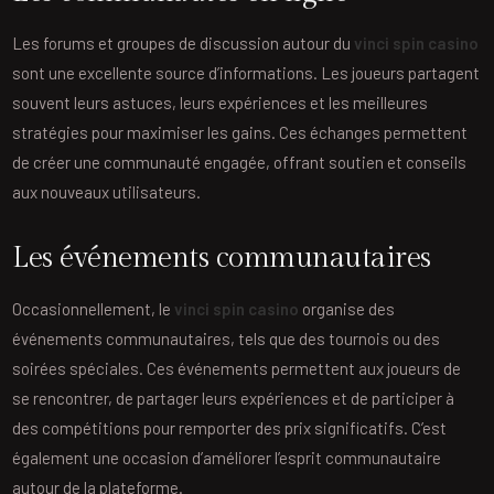
Les forums et groupes de discussion autour du
vinci spin casino
sont une excellente source d’informations. Les joueurs partagent
souvent leurs astuces, leurs expériences et les meilleures
stratégies pour maximiser les gains. Ces échanges permettent
de créer une communauté engagée, offrant soutien et conseils
aux nouveaux utilisateurs.
Les événements communautaires
Occasionnellement, le
vinci spin casino
organise des
événements communautaires, tels que des tournois ou des
soirées spéciales. Ces événements permettent aux joueurs de
se rencontrer, de partager leurs expériences et de participer à
des compétitions pour remporter des prix significatifs. C’est
également une occasion d’améliorer l’esprit communautaire
autour de la plateforme.