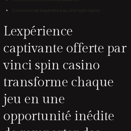
Conclusion de l’expérience au vinci spin casino
Lexpérience
captivante offerte par
vinci spin casino
transforme chaque
jeu en une
opportunité inédite