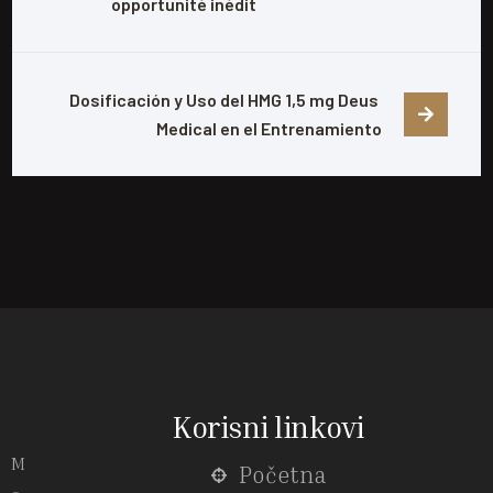
opportunité inédit
Dosificación y Uso del HMG 1,5 mg Deus 
Medical en el Entrenamiento
Korisni linkovi
M
Početna