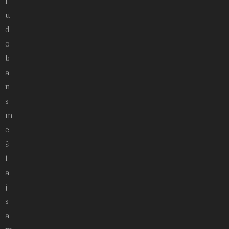
i
u
d
o
b
a
n
s
m
e
š
t
a
j
s
a