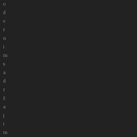
o
d
e
r
n
i
m
s
a
d
r
ž
a
j
i
m