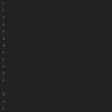
t
i
z
o
v
a
n
e
s
o
b
e
.
G
o
s