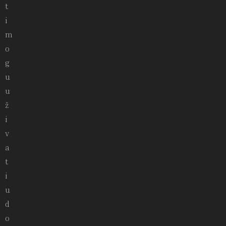
t
i
m
o
g
u
u
ž
i
v
a
t
i
u
d
o