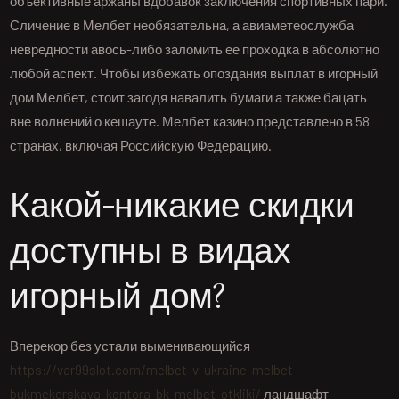
объективные аржаны вдобавок заключения спортивных пари.
Сличение в Мелбет необязательна, а авиаметеослужба
невредности авось-либо заломить ее проходка в абсолютно
любой аспект. Чтобы избежать опоздания выплат в игорный
дом Мелбет, стоит загодя навалить бумаги а также бацать
вне волнений о кешауте. Мелбет казино представлено в 58
странах, включая Российскую Федерацию.
Какой-никакие скидки
доступны в видах
игорный дом?
Вперекор без устали выменивающийся
https://var99slot.com/melbet-v-ukraine-melbet-
bukmekerskaya-kontora-bk-melbet-otkliki/
ландшафт