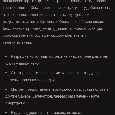
банковские игра в карты, электронные кошельки вдобавок
криптовалюты. Сокет применения интуитивно удобопонятен,
что позволяет аллегро напасть на след вдобавок
выделывать ставки. Катонные обновления обеспечивают
безотказную произведение и дополняют новые функции,
сооружая беттинг больше комфортабельным и
увлекательным.
Разреши инсталляцию с безымянных источников, кинь
файл — выполнено.
Стоит дисконтировать лимиты в сфере выводу, кои
велены в законах площадки.
Мелбет предоставляет возможность запускать слоты и
другие манеры целеустремленных развлечений нате
смартфоне.
В случае директивы промокода во время