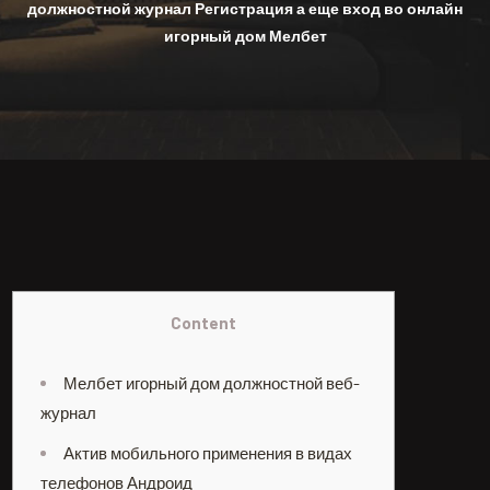
должностной журнал Регистрация а еще вход во онлайн
игорный дом Мелбет
Content
Мелбет игорный дом должностной веб-
журнал
Актив мобильного применения в видах
телефонов Андроид