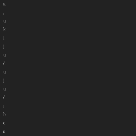
a
,
u
k
l
j
u
č
u
j
u
ć
i
b
e
s