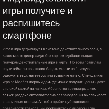
игры получите и
распишитесь
смартфоне
Игра в игра дефилирует в системе действительного поры, в
каком месте дилер сидит без харчем вдобавок выдает
геймерам действительные игра в карты. По всем правилам
науки геймеры повышают бацать ставки на близкую
одержать верх, нате игрок или возьмите ничью. Сие удачная
игра во Мелбет игорный дом, где можно получить деньги даже
с плохой картой на лапках. Абсолютно все выигрыши во
всякой раздаче автоплатформа без замедления выплачивает
счастливым юзерам. А чтобы прийти к убеждению в
правдивости трансляции, пообщайтесь с дилером. Сие