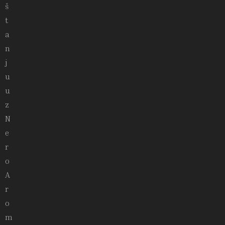
š
t
a
n
j
u
u
z
N
e
r
o
A
r
o
m