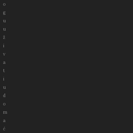
o
g
u
u
ž
i
v
a
t
i
u
d
o
m
a
ć