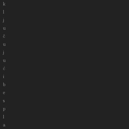
k
l
j
u
č
u
j
u
ć
i
b
e
s
p
l
a