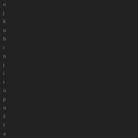
o
j
k
u
h
i
n
j
i
i
o
p
u
š
t
a