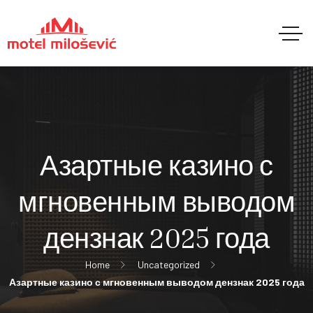
Азартные казино с
мгновенным выводом
дензнак 2025 года
Home
Uncategorized
Азартные казино с мгновенным выводом дензнак 2025 года