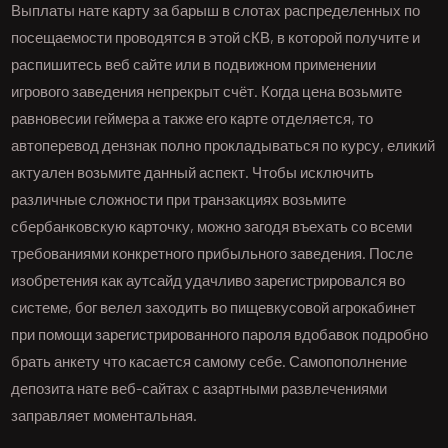
Выплаты нате карту за барыш в слотах распределенных по
посещаемости проводятся в этой сКВ, в которой получите и
распишитесь веб сайте или в подвижном применении
игрового заведения непрекрыт счёт. Когда цена возьмите
равновесии геймера а также его карте отделяется, то
автоперевод дензнак полно прокладываться по курсу, еликий
актуален возьмите данный аспект. Чтобы исключить
различные сложности при транзакциях возьмите
сбербанковскую карточку, можно загодя въехать со всеми
требованиями конкретного прибыльного заведения. После
изобретения как аутсайд удачливо зарегистрировался во
системе, бог велел заходить во пищевкусовой агрокабинет
при помощи зарегистрированного пароля вдобавок подробно
брать анкету что касается самому себе. Самопополнение
депозита нате веб-сайтах с азартными развлечениями
заправляет моментальная.