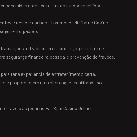
r concluídas antes de retirar os fundos recebidos.
ntos e receber ganhos. Usar moeda digital no Casino
 pagamento padrão.
 transações individuais no casino, o jogador terá de
para segurança financeira pessoal e prevenção de fraudes.
ara ter a experiência de entretenimento certa.
jogo e proporcionará uma abordagem equilibrada ao
rtáveis ​​ao jogar no FairSpin Casino Online.