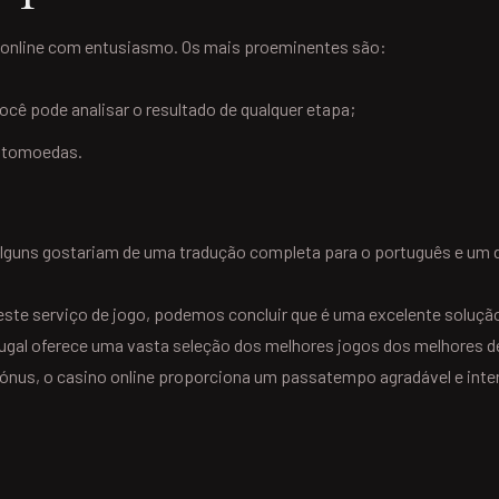
no online com entusiasmo. Os mais proeminentes são:
ocê pode analisar o resultado de qualquer etapa;
iptomoedas.
– alguns gostariam de uma tradução completa para o português e um 
te serviço de jogo, podemos concluir que é uma excelente solução
rtugal oferece uma vasta seleção dos melhores jogos dos melhores 
e bónus, o casino online proporciona um passatempo agradável e inte