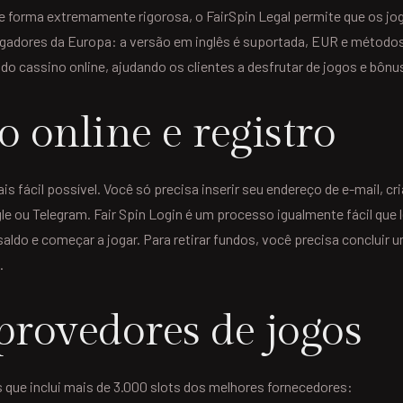
e forma extremamente rigorosa, o FairSpin Legal permite que os jog
jogadores da Europa: a versão em inglês é suportada, EUR e métodos
do cassino online, ajudando os clientes a desfrutar de jogos e bôn
 online e registro
s fácil possível. Você só precisa inserir seu endereço de e-mail, 
ogle ou Telegram. Fair Spin Login é um processo igualmente fácil qu
ldo e começar a jogar. Para retirar fundos, você precisa concluir u
.
provedores de jogos
s que inclui mais de 3.000 slots dos melhores fornecedores: