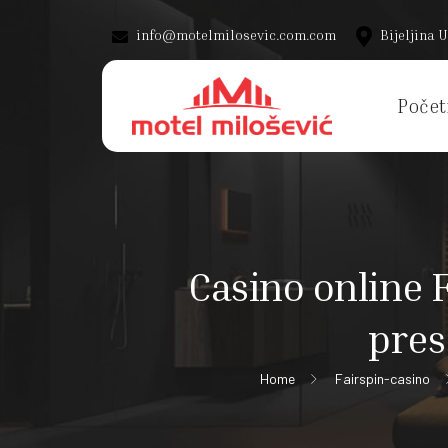
info@motelmilosevic.com.com
Bijeljina U
Počet
Casino online 
pres
Home
Fairspin-casino