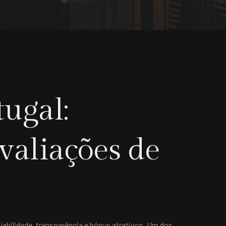
ugal:
avaliações de
abilidade, transparência e bónus atrativos. Um dos