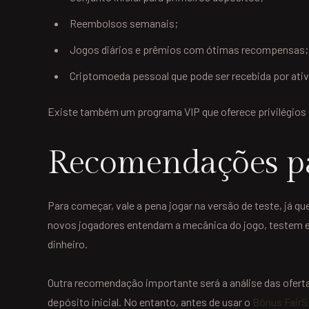
Reembolsos semanais;
Jogos diários e prêmios com ótimas recompensas;
Criptomoeda pessoal que pode ser recebida por ativi
Existe também um programa VIP que oferece privilégios e
Recomendações pa
Para começar, vale a pena jogar na versão de teste, já 
novos jogadores entendam a mecânica do jogo, testem es
dinheiro.
Outra recomendação importante será a análise das oferta
depósito inicial. No entanto, antes de usar o
Bônus FairS