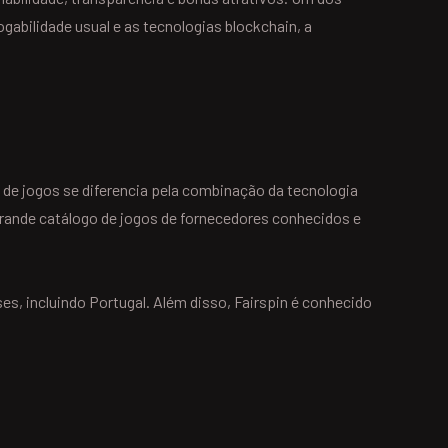
gabilidade usual e as tecnologias blockchain, a
de jogos se diferencia pela combinação da tecnologia
rande catálogo de jogos de fornecedores conhecidos e
es, incluindo Portugal. Além disso, Fairspin é conhecido