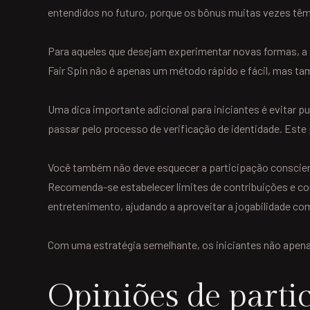
entendidos no futuro, porque os bônus muitas vezes têm 
Para aqueles que desejam experimentar novas formas, a
Fair Spin não é apenas um método rápido e fácil, mas
Uma dica importante adicional para iniciantes é evitar pu
passar pelo processo de verificação de identidade. Este 
Você também não deve esquecer a participação consciente
Recomenda-se estabelecer limites de contribuições e co
entretenimento, ajudando a aproveitar a jogabilidade com
Com uma estratégia semelhante, os iniciantes não apenas
Opiniões de partic