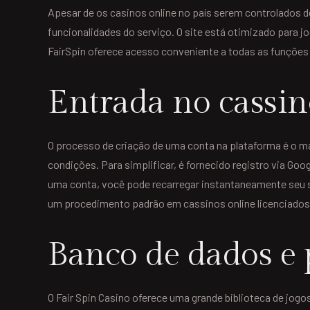
Apesar de os casinos online no país serem controlados d
funcionalidades do serviço. O site está otimizado para 
FairSpin oferece acesso conveniente a todas as funções 
Entrada no cassino
O processo de criação de uma conta na plataforma é o mai
condições. Para simplificar, é fornecido registro via Go
uma conta, você pode recarregar instantaneamente seu sa
um procedimento padrão em cassinos online licenciados
Banco de dados e 
O Fair Spin Casino oferece uma grande biblioteca de jogo