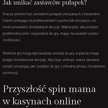
Jak unikać zastawów pułapek?
Gracze powinni być świadomi pułapek związanych z hazardem.
Często polegają na przekonaniach o pechu lub szczęściu, co
może prowadzić do błędnych decyzji. Ważne jest, aby podejść
problematycznie i racjonalnie do gry, mając na uwadze ryzyko i
możliwości.
Niektóre gry mogą wprowadzać emocje do gry, a gracze mogą
podjąć niewłaściwe decyzje. Aby tego uniknąć, warto zarówno
ustalić strategię, jak i podejść do gry z chłodną głową, niezależnie
od emocji.
Przyszłość spin mama
w kasynach online