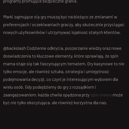
programy promujące bezpieczne granie.
Marki zajmujące się gry muszą być na bieżąco ze zmianami w
preferencjach i oczekiwaniach graczy, aby skutecznie przyciągać
nowych użytkowników i utrzymywać lojalność stałych klientów.
@backslash Codzienne odkrycia, poszerzanie wiedzy oraz nowe
doświadczenia to kluczowe elementy, które sprawiają, że spin
mama staje się tak fascynującym tematem. Gry kasynowe to nie
tylko emocje, ale również sztuka, strategia i umiejętność
podejmowania decyzji, co czyni je interesującym wyborem dla
wielu osób. Gdy podejdziemy do gry z rozsądkiem i
zaangażowaniem, każda chwila spędzona przy
spin mama
może
być nie tylko ekscytująca, ale również korzystna dla nas.