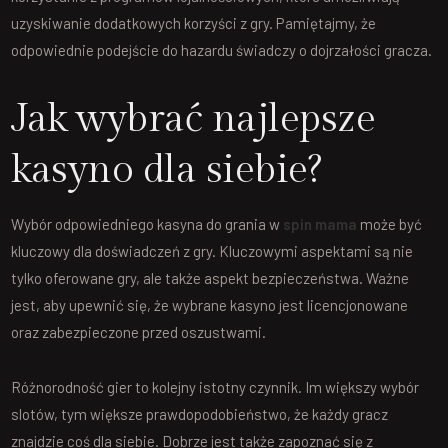
uzyskiwanie dodatkowych korzyści z gry. Pamiętajmy, że
odpowiednie podejście do hazardu świadczy o dojrzałości gracza.
Jak wybrać najlepsze
kasyno dla siebie?
Wybór odpowiedniego kasyna do grania w
spin mama
może być
kluczowy dla doświadczeń z gry. Kluczowymi aspektami są nie
tylko oferowane gry, ale także aspekt bezpieczeństwa. Ważne
jest, aby upewnić się, że wybrane kasyno jest licencjonowane
oraz zabezpieczone przed oszustwami.
Różnorodność gier to kolejny istotny czynnik. Im większy wybór
slotów, tym większe prawdopodobieństwo, że każdy gracz
znajdzie coś dla siebie. Dobrze jest także zapoznać się z