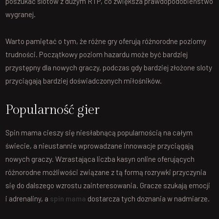
poszukać slotów z dużym RTP, co zwiększa prawdopodobieństwo
wygranej.
Warto pamiętać o tym, że różne gry oferują różnorodne poziomy
trudności. Początkowy poziom hazardu może być bardziej
przystępny dla nowych graczy, podczas gdy bardziej złożone sloty
przyciągają bardziej doświadczonych miłośników.
Popularność gier
Spin mama cieszy się niesłabnącą popularnością na całym
świecie, a nieustannie wprowadzane innowacje przyciągają
nowych graczy. Wzrastająca liczba kasyn online oferujących
różnorodne możliwości związane z tą formą rozrywki przyczynia
się do dalszego wzrostu zainteresowania. Gracze szukają emocji
i adrenaliny, a
spin mama
dostarcza tych doznania w nadmiarze.