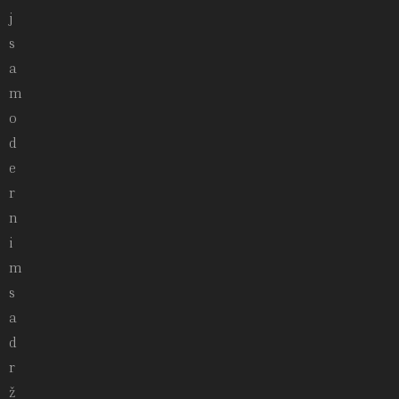
j
s
a
m
o
d
e
r
n
i
m
s
a
d
r
ž