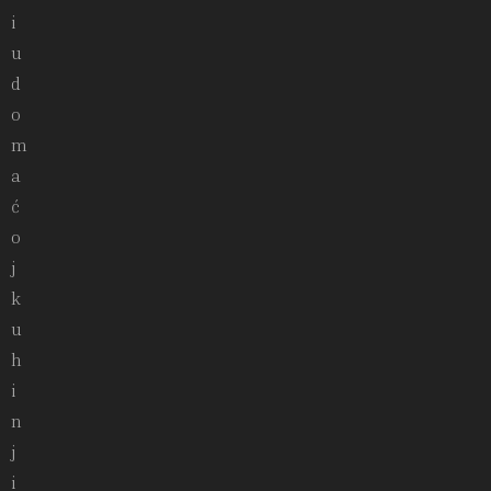
i
u
d
o
m
a
ć
o
j
k
u
h
i
n
j
i