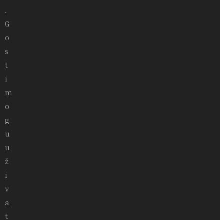
.
G
o
s
t
i
m
o
g
u
u
ž
i
v
a
t