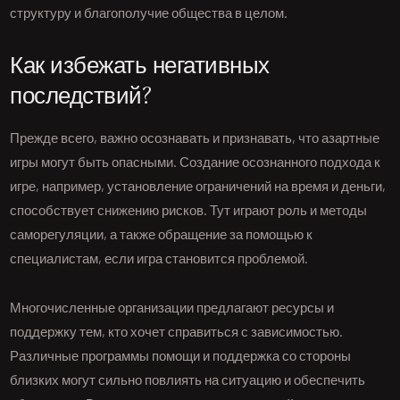
структуру и благополучие общества в целом.
Как избежать негативных
последствий?
Прежде всего, важно осознавать и признавать, что азартные
игры могут быть опасными. Создание осознанного подхода к
игре, например, установление ограничений на время и деньги,
способствует снижению рисков. Тут играют роль и методы
саморегуляции, а также обращение за помощью к
специалистам, если игра становится проблемой.
Многочисленные организации предлагают ресурсы и
поддержку тем, кто хочет справиться с зависимостью.
Различные программы помощи и поддержка со стороны
близких могут сильно повлиять на ситуацию и обеспечить