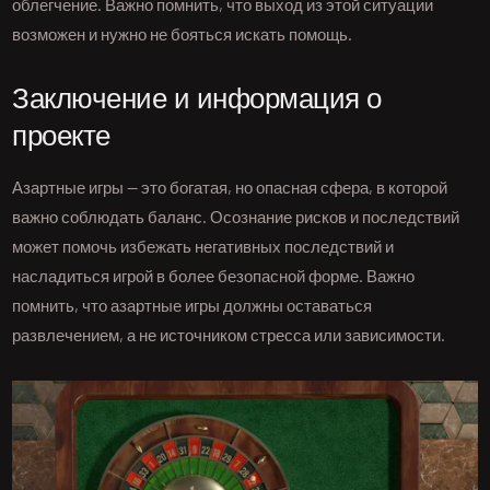
облегчение. Важно помнить, что выход из этой ситуации
возможен и нужно не бояться искать помощь.
Заключение и информация о
проекте
Азартные игры — это богатая, но опасная сфера, в которой
важно соблюдать баланс. Осознание рисков и последствий
может помочь избежать негативных последствий и
насладиться игрой в более безопасной форме. Важно
помнить, что азартные игры должны оставаться
развлечением, а не источником стресса или зависимости.