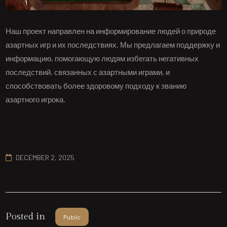
Наш проект направлен на информирование людей о природе
азартных игр и их последствиях. Мы предлагаем поддержку и
информацию, помогающую людям избегать негативных
последствий, связанных с азартными играми, и
способствовать более здоровому подходу к званию
азартного игрока.
DECEMBER 2, 2025
Posted in
Public