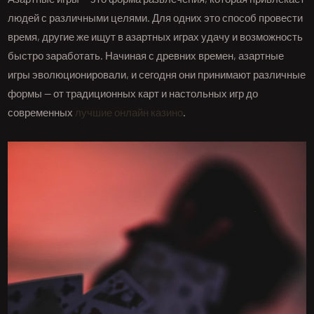
людей с различными целями. Для одних это способ провести
время, другие же ищут в азартных играх удачу и возможность
быстро заработать. Начиная с древних времен, азартные
игры эволюционировали, и сегодня они принимают различные
формы — от традиционных карт и настольных игр до
современных
лучшие онлайн казино
.