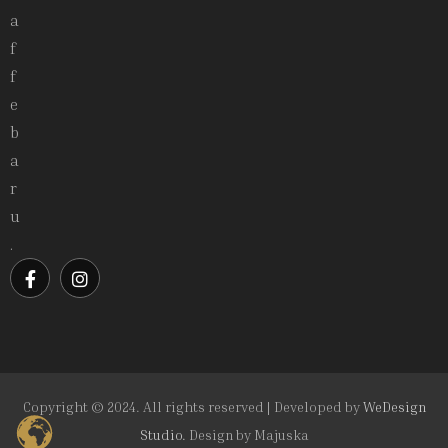
a
f
f
e
b
a
r
u
.
Copyright © 2024. All rights reserved | Developed by
WeDesign
Studio.
Design by
Majuska