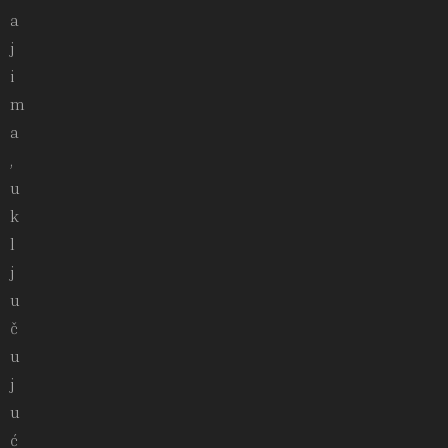
a
j
i
m
a
,
u
k
l
j
u
č
u
j
u
ć