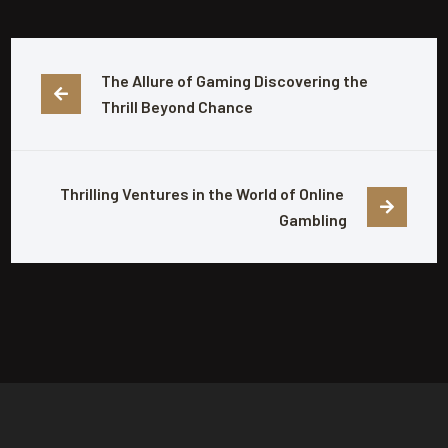
The Allure of Gaming Discovering the 
Thrill Beyond Chance
Thrilling Ventures in the World of Online 
Gambling