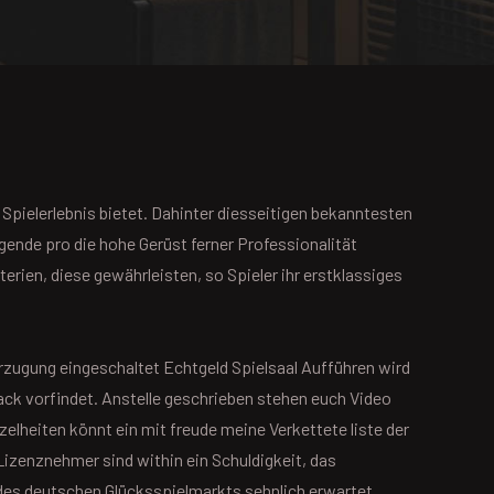
Spielerlebnis bietet. Dahinter diesseitigen bekanntesten
ende pro die hohe Gerüst ferner Professionalität
rien, diese gewährleisten, so Spieler ihr erstklassiges
rzugung eingeschaltet Echtgeld Spielsaal Aufführen wird
ck vorfindet. Anstelle geschrieben stehen euch Video
elheiten könnt ein mit freude meine Verkettete liste der
Lizenznehmer sind within ein Schuldigkeit, das
 des deutschen Glücksspielmarkts sehnlich erwartet