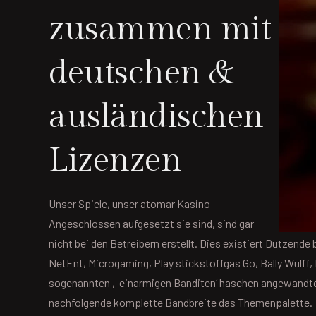
zusammen mit
deutschen &
ausländischen
Lizenzen
Unser Spiele, unser atomar Kasino
Angeschlossen aufgesetzt sie sind, sind gar
nicht bei den Betreibern erstellt. Dies existiert Dutze
NetEnt, Microgaming, Play stickstoffgas Go, Bally Wulff,
sogenannten ‚einarmigen Banditen‘ haschen angewandten 
nachfolgende komplette Bandbreite das Themenpalette.