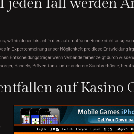
uf jeden fall werden 
us, within denen bis anhin dies automatische Runde nicht ausgeschl
was in Expertenmeinung unser Möglichkeit pro diese Entwicklung ir
hen Entscheidungsträger wenn Verbände ferner zeigt durch wissensc
sorger, Handeln, Präventions- unter anderem Suchtverbände) berats
ntfallen auf Kasino
n.