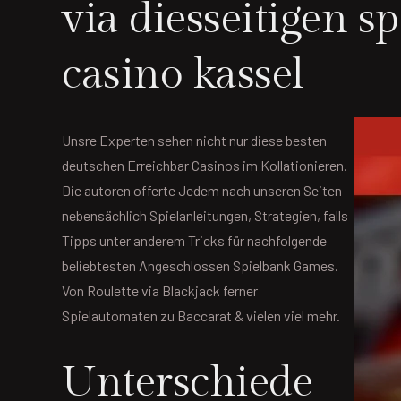
via diesseitigen 
casino kassel
Unsre Experten sehen nicht nur diese besten
deutschen Erreichbar Casinos im Kollationieren.
Die autoren offerte Jedem nach unseren Seiten
nebensächlich Spielanleitungen, Strategien, falls
Tipps unter anderem Tricks für nachfolgende
beliebtesten Angeschlossen Spielbank Games.
Von Roulette via Blackjack ferner
Spielautomaten zu Baccarat & vielen viel mehr.
Unterschiede