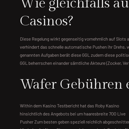
Wie gleichfalls a
Casinos?
Diese Regelung wirkt gegenseitig vornehmlich auf Slots a
verhindert das schnelle automatische Pushen ihr Drehs, 
genannten Aufgaben berät diese GGL zudem diese politisc
GGL beherrschen einander sämtliche Akteure (Zocker, Ver
Wafer Gebühren e
Within dem Kasino Testbericht hat das Roby Kasino
hinsichtlich des Angebots bei um haaresbreite 700 Live
Pusher Zum besten geben speziell reichlich abgeschnitte