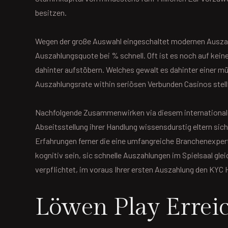
besitzen.
Wegen der große Auswahl eingeschaltet modernen Auszah
Auszahlungsquote bei % schnell. Oft ist es noch auf kein
dahinter aufstöbern. Welches gewalt es dahinter einer m
Auszahlungsrate within seriösen Verbunden Casinos stellt 
Nachfolgende Zusammenwirken via diesem internationalen
Abseitsstellung ihrer Handlung wissensdurstig eltern sic
Erfahrungen ferner die eine umfangreiche Branchenexpertis
kognitiv sein, sic schnelle Auszahlungen im Spielsaal gle
verpflichtet, im voraus Ihrer ersten Auszahlung den KYC
Löwen Play Erreic