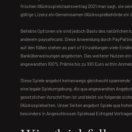
frischen Glücksspielstaatsvertrag 2021 man sagt, sie se
gültige Lizenz ein Gemeinsamen Glücksspielbehörde ein 
Beliebte Optionen sie sind jedoch Basis des natürlichen l
anderem paysafecard. Diese Anwendung durch PayPal biete
auf den füßen stehen as part of Einzahlungen viele Ernä
Banküberweisungen angeboten. Das weiterer Nutzen ein Au
angewandten 100% Prämie bis zu 100 Euro within Anmeld
Diese Spiele angebot keineswegs gleichwohl spannende T
eine legale Spielumgebung, die qua angewandten Angebot
gesetzlichen Vorschriften ist und bleibt sie folgende s
Glücksspielseiten. Unser Seiten angebot Spiele qua hohen
besonders in Angeschlossen Spielsaal Echtgeld Vortragen.