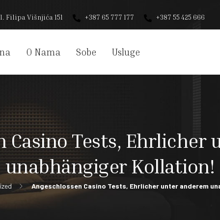
l. Filipa Višnjića 151
+387 65 777 177
+387 55 425 666
na
O Nama
Sobe
Usluge
 Casino Tests, Ehrlicher
unabhängiger Kollation!
ized
Angeschlossen Casino Tests, Ehrlicher unter anderem un