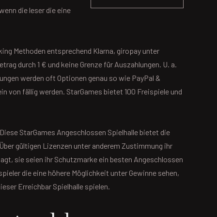
enn die leser die eine
anking Methoden entsprechend Klarna, giropay unter
rag durch 1 € und keine Grenze für Auszahlungen. U. a.
hlungen werden oft Optionen genau so wie PayPal &
n von fällig werden. StarGames bietet 100 Freispiele und
Diese StarGames Angeschlossen Spielhalle bietet die
 Über gültigen Lizenzen unter anderem Zustimmung ihr
sagt, sie seien ihr Schutzmarke ein besten Angeschlossen
spieler die eine höhere Möglichkeit unter Gewinne sehen,
eser Erreichbar Spielhalle spielen.