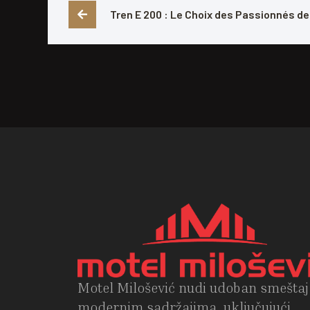
Tren E 200 : Le Choix des Passionnés d
Motel Milošević nudi udoban smeštaj
modernim sadržajima, uključujući