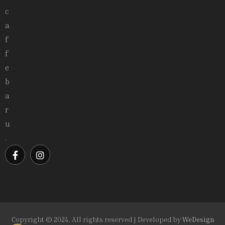
c
a
f
f
e
b
a
r
u
.
Copyright © 2024. All rights reserved | Developed by
WeDesign