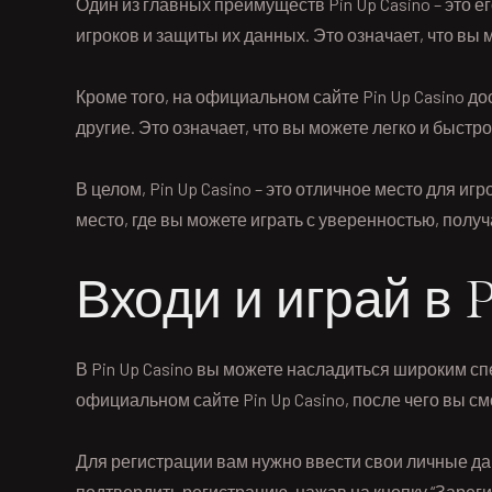
Один из главных преимуществ Pin Up Casino – это 
игроков и защиты их данных. Это означает, что вы
Кроме того, на официальном сайте Pin Up Casino до
другие. Это означает, что вы можете легко и быстро
В целом, Pin Up Casino – это отличное место для и
место, где вы можете играть с уверенностью, получ
Входи и играй в 
В Pin Up Casino вы можете насладиться широким сп
официальном сайте Pin Up Casino, после чего вы смо
Для регистрации вам нужно ввести свои личные да
подтвердить регистрацию, нажав на кнопку “Зареги