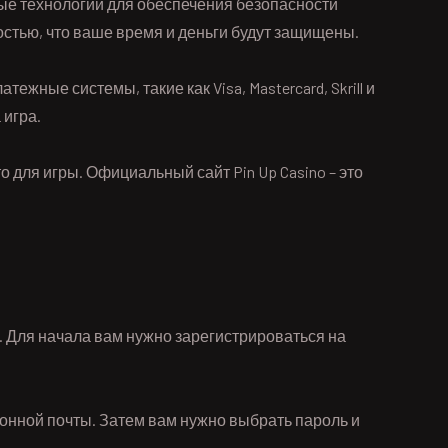
ные технологии для обеспечения безопасности
ностью, что ваше время и деньги будут защищены.
ные системы, такие как Visa, Mastercard, Skrill и
 игра.
о для игры. Официальный сайт Pin Up Casino – это
е. Для начала вам нужно зарегистрироваться на
онной почты. Затем вам нужно выбрать пароль и