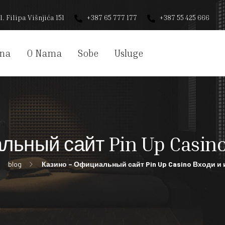
l. Filipa Višnjića 151
+387 65 777 177
+387 55 425 666
na
O Nama
Sobe
Usluge
ьный сайт Pin Up Casino
blog
Казино – Официальный сайт Pin Up Casino Входи и 