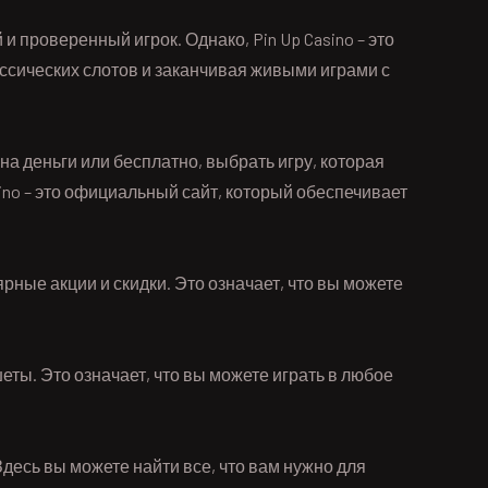
проверенный игрок. Однако, Pin Up Casino – это
ассических слотов и заканчивая живыми играми с
 на деньги или бесплатно, выбрать игру, которая
sino – это официальный сайт, который обеспечивает
рные акции и скидки. Это означает, что вы можете
еты. Это означает, что вы можете играть в любое
Здесь вы можете найти все, что вам нужно для