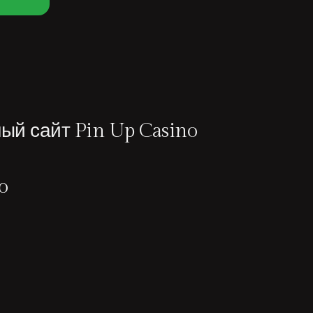
й сайт Pin Up Casino
o