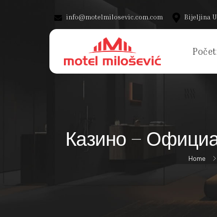
info@motelmilosevic.com.com
Bijeljina U
Počet
Казино – Официал
Home