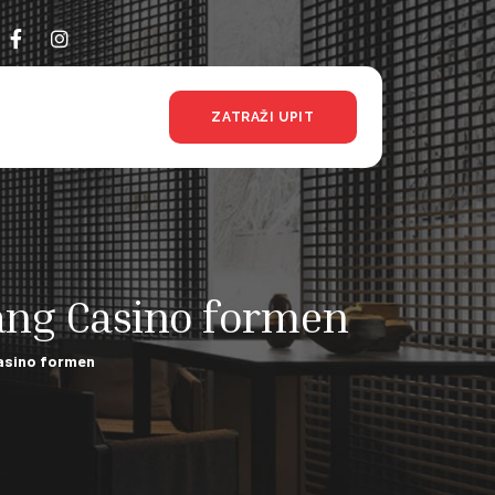
ZATRAŽI UPIT
ang Casino formen
asino formen