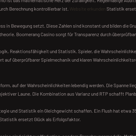
st das mathematische Herz der Zufälligkeit. Regelmäßige Audits be
urch Berechnung kontrollierbar ist.
Website erkunden
Statistik erse
 in Bewegung setzt. Diese Zahlen sind konstant und bilden die Grund
tstheorie. Boomerang Casino sorgt für Transparenz durch überprüfb
k, Reaktionsfähigkeit und Statistik. Spieler, die Wahrscheinlichkei
uf überprüfbarer Spielmechanik und klaren Wahrscheinlichkeitsregel
rm, auf der Wahrscheinlichkeiten lebendig werden. Die Spanne liegt
jektiver Laune. Die Kombination aus Varianz und RTP schafft Planb
ie und Statistik ein Gleichgewicht schaffen. Ein Flush hat etwa 35 
tatistik ersetzt Glück als Erfolgsfaktor.