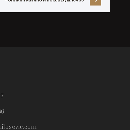
77
66
ilosevic.com