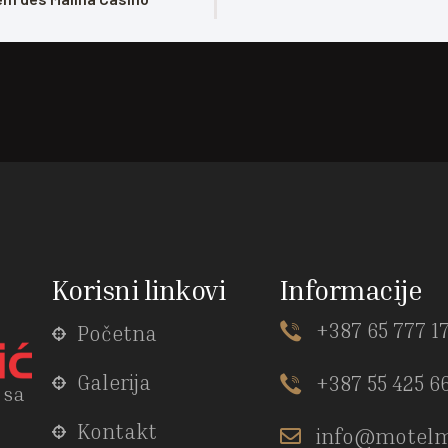
Korisni linkovi
Informacije
+387 65 777 1
Početna
Galerija
+387 55 425 6
 sa
Kontakt
info@motelm