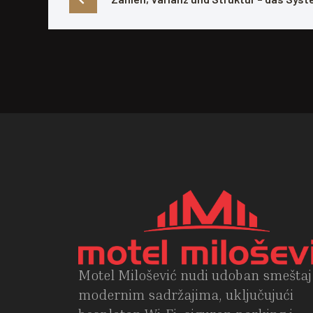
Motel Milošević nudi udoban smeštaj
modernim sadržajima, uključujući