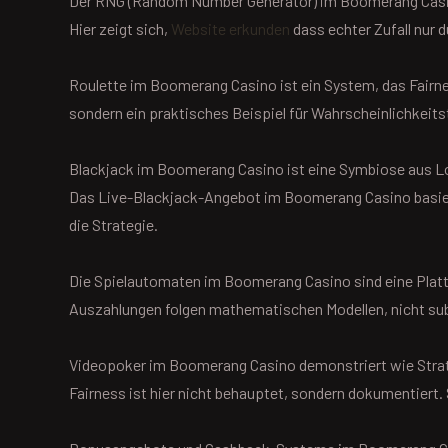
Der RNG (Random Number Generator) im Boomerang Casino i
Hier zeigt sich,
Website erkunden
dass echter Zufall nur d
Roulette im Boomerang Casino ist ein System, das Fairness
sondern ein praktisches Beispiel für Wahrscheinlichkei
Blackjack im Boomerang Casino ist eine Symbiose aus Logi
Das Live-Blackjack-Angebot im Boomerang Casino basiert a
die Strategie.
Die Spielautomaten im Boomerang Casino sind eine Plattfo
Auszahlungen folgen mathematischen Modellen, nicht sub
Videopoker im Boomerang Casino demonstriert wie Strateg
Fairness ist hier nicht behauptet, sondern dokumentiert. S