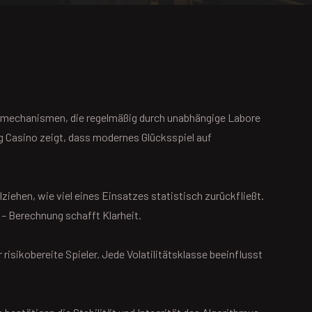
allsmechanismen, die regelmäßig durch unabhängige Labore
g Casino zeigt, dass modernes Glücksspiel auf
ehen, wie viel eines Einsatzes statistisch zurückfließt.
 – Berechnung schafft Klarheit.
 risikobereite Spieler. Jede Volatilitätsklasse beeinflusst