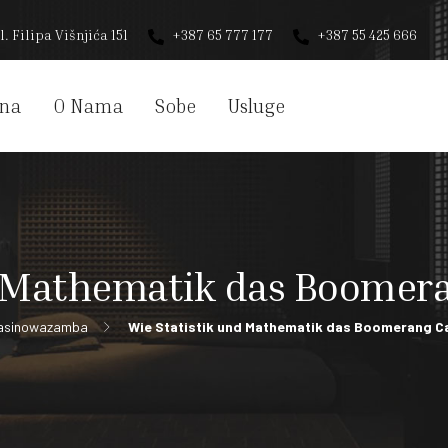
l. Filipa Višnjića 151
+387 65 777 177
+387 55 425 666
na
O Nama
Sobe
Usluge
d Mathematik das Boomer
asinowazamba
Wie Statistik und Mathematik das Boomerang C