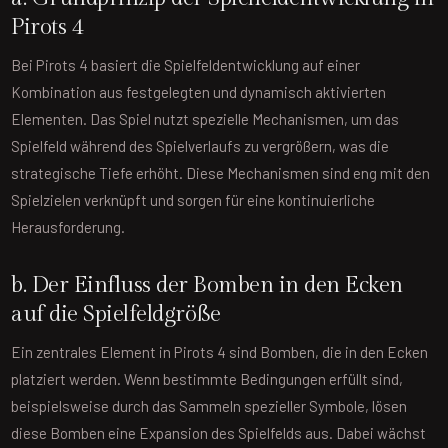
Pirots 4
Bei Pirots 4 basiert die Spielfeldentwicklung auf einer
Kombination aus festgelegten und dynamisch aktivierten
Elementen. Das Spiel nutzt spezielle Mechanismen, um das
Spielfeld während des Spielverlaufs zu vergrößern, was die
strategische Tiefe erhöht. Diese Mechanismen sind eng mit den
Spielzielen verknüpft und sorgen für eine kontinuierliche
Herausforderung.
b. Der Einfluss der Bomben in den Ecken
auf die Spielfeldgröße
Ein zentrales Element in Pirots 4 sind Bomben, die in den Ecken
platziert werden. Wenn bestimmte Bedingungen erfüllt sind,
beispielsweise durch das Sammeln spezieller Symbole, lösen
diese Bomben eine Expansion des Spielfelds aus. Dabei wächst