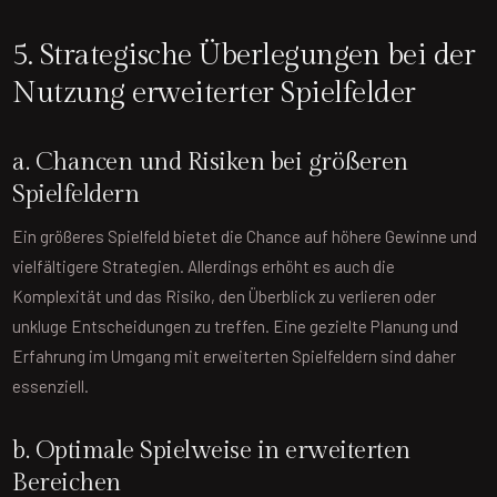
5. Strategische Überlegungen bei der
Nutzung erweiterter Spielfelder
a. Chancen und Risiken bei größeren
Spielfeldern
Ein größeres Spielfeld bietet die Chance auf höhere Gewinne und
vielfältigere Strategien. Allerdings erhöht es auch die
Komplexität und das Risiko, den Überblick zu verlieren oder
unkluge Entscheidungen zu treffen. Eine gezielte Planung und
Erfahrung im Umgang mit erweiterten Spielfeldern sind daher
essenziell.
b. Optimale Spielweise in erweiterten
Bereichen