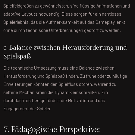
Spielfeldgrößen zu gewährleisten, sind flüssige Animationen und
adaptive Layouts notwendig. Diese sorgen für ein nahtloses
Spielerlebnis, das die Aufmerksamkeit auf das Gameplay lenkt,
ohne durch technische Unterbrechungen gestört zu werden.
c. Balance zwischen Herausforderung und
Spielspaß
Die technische Umsetzung muss eine Balance zwischen
Herausforderung und Spielspaß finden. Zu frühe oder zu häufige
Erweiterungen könnten den Spielfluss stören, während zu
seltene Mechanismen die Dynamik einschränken. Ein
durchdachtes Design fördert die Motivation und das
Engagement der Spieler.
7. Pädagogische Perspektive: