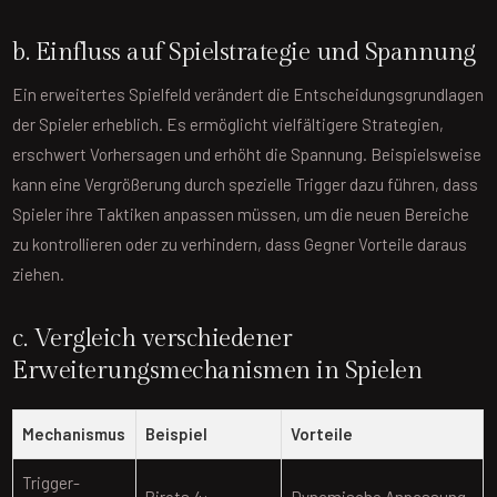
b. Einfluss auf Spielstrategie und Spannung
Ein erweitertes Spielfeld verändert die Entscheidungsgrundlagen
der Spieler erheblich. Es ermöglicht vielfältigere Strategien,
erschwert Vorhersagen und erhöht die Spannung. Beispielsweise
kann eine Vergrößerung durch spezielle Trigger dazu führen, dass
Spieler ihre Taktiken anpassen müssen, um die neuen Bereiche
zu kontrollieren oder zu verhindern, dass Gegner Vorteile daraus
ziehen.
c. Vergleich verschiedener
Erweiterungsmechanismen in Spielen
Mechanismus
Beispiel
Vorteile
Trigger-