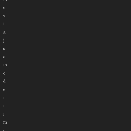
e
š
t
a
j
s
a
m
o
d
e
r
n
i
m
s