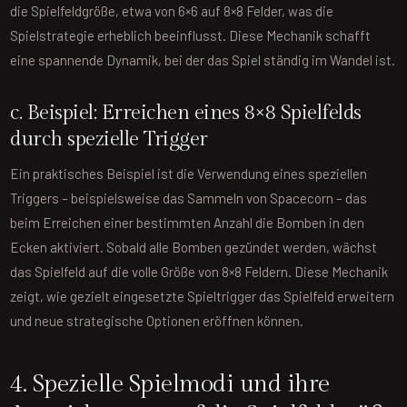
die Spielfeldgröße, etwa von 6×6 auf 8×8 Felder, was die
Spielstrategie erheblich beeinflusst. Diese Mechanik schafft
eine spannende Dynamik, bei der das Spiel ständig im Wandel ist.
c. Beispiel: Erreichen eines 8×8 Spielfelds
durch spezielle Trigger
Ein praktisches Beispiel ist die Verwendung eines speziellen
Triggers – beispielsweise das Sammeln von Spacecorn – das
beim Erreichen einer bestimmten Anzahl die Bomben in den
Ecken aktiviert. Sobald alle Bomben gezündet werden, wächst
das Spielfeld auf die volle Größe von 8×8 Feldern. Diese Mechanik
zeigt, wie gezielt eingesetzte Spieltrigger das Spielfeld erweitern
und neue strategische Optionen eröffnen können.
4. Spezielle Spielmodi und ihre