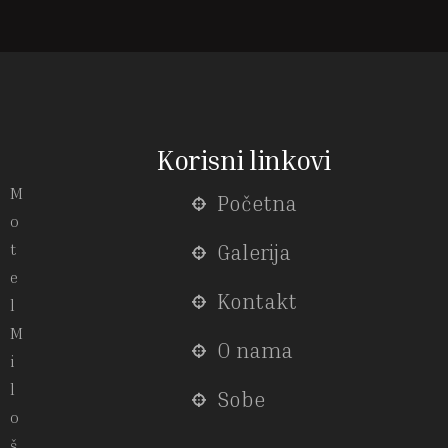
Korisni linkovi
M
Početna
o
t
Galerija
e
Kontakt
l
M
O nama
i
l
Sobe
o
š