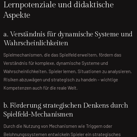
Lernpotenziale und didaktische
Aspekte
a. Verständnis für dynamische Systeme und
Wahrscheinlichkeiten
Spielmechanismen, die das Spielfeld erweitern, fördern das
Verständnis für komplexe, dynamische Systeme und
Wahrscheinlichkeiten. Spieler lernen, Situationen zu analysieren,
Risiken abzuwägen und strategisch zu handeln – wichtige
Kompetenzen auch für die reale Welt.
b. Förderung strategischen Denkens durch
Spielfeld-Mechanismen
Durch die Nutzung von Mechanismen wie Triggern oder
Belohnungssystemen entwickeln Spieler ein strategisches