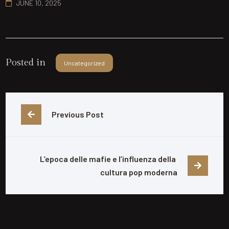
JUNE 10, 2025
Posted in
Uncategorized
Previous Post
L’epoca delle mafie e l’influenza della 
cultura pop moderna