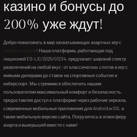
казино и бонусы до
200% уже ждут!
Добро пожаловать в мир захватывающих азартных игр с
mellstroy casino
! Наша платформа, работающая под
лицензией EG-LIC/2025/01234, предлагает широкий спектр
развлечений на любой вкус: от классических слотов и игр с
живыми дилерами до ставок на спортивные события и
киберспорт. Мы стремимся обеспечить нашим
пользователям максимальный комфорт и безопасность,
предоставляя доступ к платформе через рабочие зеркала,
современные мобильные приложения для Android и iOS, а
также мобильную версию сайта. Погрузитесь в атмосферу
азарта и выигрышей вместе с нами!