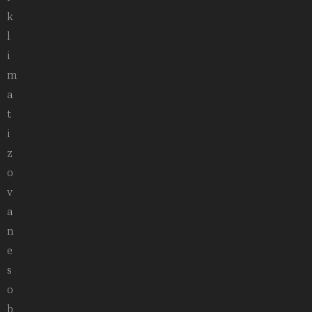
k
l
i
m
a
t
i
z
o
v
a
n
e
s
o
b