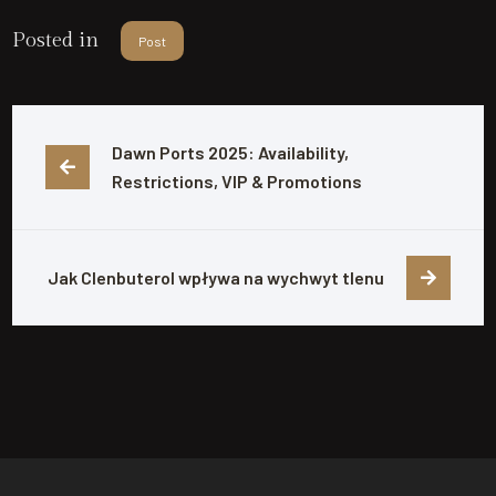
Posted in
Post
Dawn Ports 2025: Availability, 
Restrictions, VIP & Promotions
Jak Clenbuterol wpływa na wychwyt tlenu