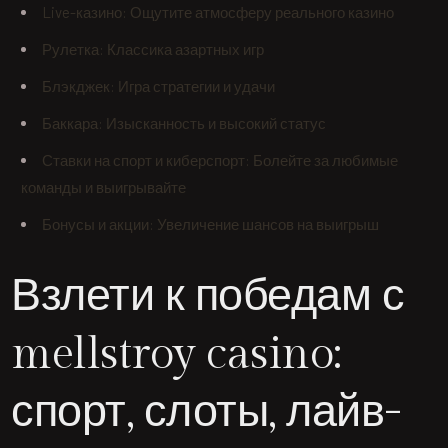
Live-казино: Ощутите атмосферу реального казино
Рулетка: Классика азартных игр
Блэкджек: Игра стратегии и удачи
Баккара: Изысканность и высокий статус
Ставки на спорт и киберспорт: Болейте за любимые
команды и выигрывайте
Бонусы и акции: Увеличение шансов на выигрыш
Взлети к победам с
mellstroy casino:
спорт, слоты, лайв-