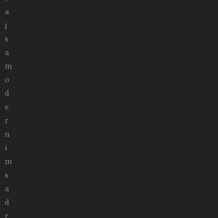
a
j
s
a
m
o
d
e
r
n
i
m
s
a
d
r