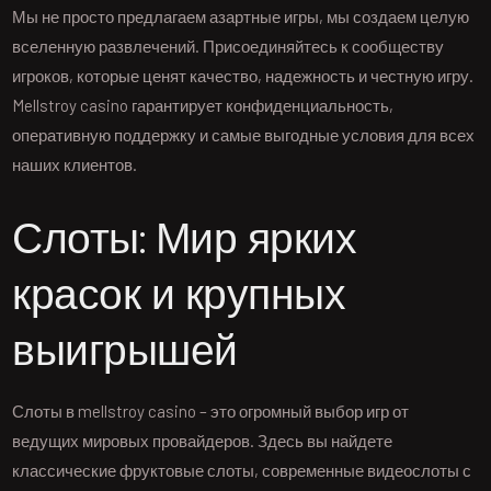
Мы не просто предлагаем азартные игры, мы создаем целую
вселенную развлечений. Присоединяйтесь к сообществу
игроков, которые ценят качество, надежность и честную игру.
Mellstroy casino гарантирует конфиденциальность,
оперативную поддержку и самые выгодные условия для всех
наших клиентов.
Слоты: Мир ярких
красок и крупных
выигрышей
Слоты в mellstroy casino – это огромный выбор игр от
ведущих мировых провайдеров. Здесь вы найдете
классические фруктовые слоты, современные видеослоты с