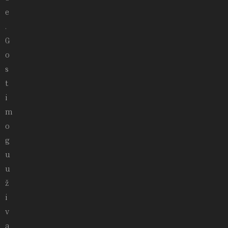
e
.
G
o
s
t
i
m
o
g
u
u
ž
i
v
a