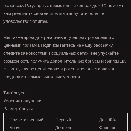
балансом. Регулярные промокоды и кэшбэк до 20% помогут
вам увеличить свои выигрыши и получить больше
удовольствия от игры.
Мы также проводим различные турниры и розыгрыши с
ценными призами. Подписывайтесь на нашу рассылку,
следите за новостями в социальных сетях и не упускайте
возможность получить дополнительные бонусы и выигрыши.
Mellstroy casino ценит своих игроков и всегда старается
предложить самые выгодные условия.
Тип бонуса
Условия получения
Размер бонуса
Приветственный
Первый
До 200% +
Бонус
Депозит
Фриспины